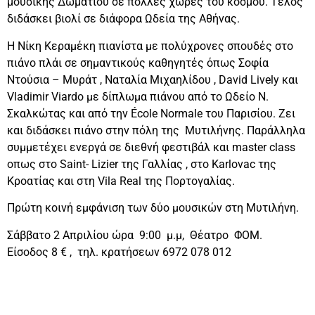
μουσικής Δωματίου σε πολλές χώρες του κόσμου. Τέλος
διδάσκει βιολί σε διάφορα Ωδεία της Αθήνας.
Η Νίκη Κεραμέκη πιανίστα με πολύχρονες σπουδές στο
πιάνο πλάι σε σημαντικούς καθηγητές όπως Σοφία
Ντούσια – Μυράτ , Ναταλία Μιχαηλίδου , David Lively και
Vladimir Viardo με δίπλωμα πιάνου από το Ωδείο Ν.
Σκαλκώτας και από την École Normale του Παρισίου. Ζει
και διδάσκει πιάνο στην πόλη της Μυτιλήνης. Παράλληλα
συμμετέχει ενεργά σε διεθνή φεστιβάλ και master class
οπως στο Saint- Lizier της Γαλλίας , στο Karlovac της
Κροατίας και στη Vila Real της Πορτογαλίας.
Πρώτη κοινή εμφάνιση των δύο μουσικών στη Μυτιλήνη.
Σάββατο 2 Απριλίου ώρα 9:00 μ.μ, Θέατρο ΦΟΜ.
Είσοδος 8 € , τηλ. κρατήσεων 6972 078 012