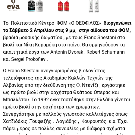
Το Πολιτιστικό Κέντρο ΦΟΜ «Ο ΘΕΟΦΙΛΟΣ»
διοργανώνει
το Σάββατο 2 Απριλίου στις 9 μμ, στην αίθουσα του ΦΟΜ,
βραδιά μουσικής δωματίου , με τους Franc Shestani στο
βιολί και Νίκη Κεραμέκη στο πιάνο. Θα ερμηνεύσουν τα
απαιτητικά έργα των Antonin Dvorak , Robert Schumann
και Sergei Prokofiev .
Ο Franc Shestani αναγνωρισμένος βιολονίστας
τελειόφοιτος της Ακαδημίας Καλλών Τεχνών της
Αλβανίας υπό την διεύθυνση της Φ. Ντενίζι , εργάστηκε
ως πρώτο βιολί στην ορχήστρα Θεάτρου Όπερας και
Μπαλλέτου. Το 1992 εγκαταστάθηκε στην Ελλάδα γίνεται
πρώτο βιολί στην ορχήστρα των χρωμάτων.
Συνεργάστηκε με πολλούς γνωστούς καλλιτέχνες όπως
Χατζιδάκις ,Τουφεξής , Λογιάδης , Κουρουπός κ.α. Έχει
πάρει μέρος σε πολλές συναυλίες με διάφορα σχήματα