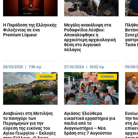
Η Παράδοση της Ελληνικής
Μεγάλη ανακάλυψη στα
Πλήθο
Φιλοξενίας σε ένα
Ροδαφνίδια Λέσβου:
Βοτάν
Premium Liqueur
Αποκαλύφθηκε η
Συνεχί
αρχαιότερη αρχαιολογική
γαστρ
θέση στο Αιγαιακό
Taste 
πέλαγος
28/03/2025
7:56 πμ
27/10/2024
10:02 πμ
05/08/
ΚΟΙΝΩΝΊΑ
ΚΟΙΝΩΝΊΑ
Αναβιώνει στη Μυτιλήνη
Αγιάσος: Ελεύθερα
Ευοίων
το πανηγύρι των
εικαστικά εργαστήρια για
την πο
Περγαμηνών για την
παιδιά από το
στη Δυ
εύρεση της εικόνας του
Αναγνωστήριο – Νέα
επίκε
Αγίου Γεωργίου – Εκλογές
δράση στις 7 Αυγούστου
αρχαιο