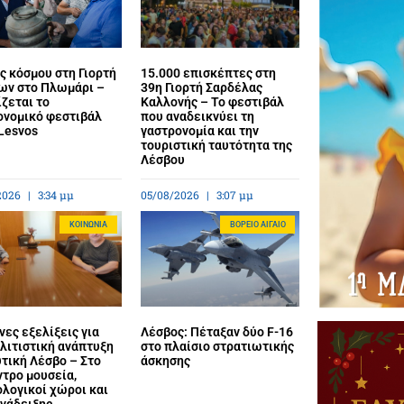
ς κόσμου στη Γιορτή
15.000 επισκέπτες στη
ων στο Πλωμάρι –
39η Γιορτή Σαρδέλας
ζεται το
Καλλονής – Το φεστιβάλ
ονομικό φεστιβάλ
που αναδεικνύει τη
Lesvos
γαστρονομία και την
τουριστική ταυτότητα της
Λέσβου
2026
3:34 μμ
05/08/2026
3:07 μμ
ΚΟΙΝΩΝΊΑ
BΌΡΕΙΟ ΑΙΓΑΊΟ
ες εξελίξεις για
Λέσβος: Πέταξαν δύο F-16
λιτιστική ανάπτυξη
στο πλαίσιο στρατιωτικής
τική Λέσβο – Στο
άσκησης
ντρο μουσεία,
λογικοί χώροι και