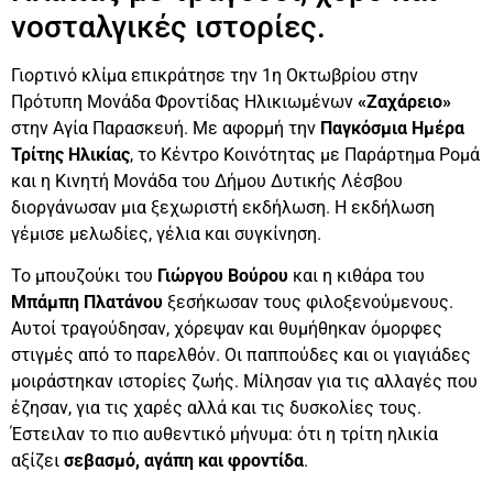
νοσταλγικές ιστορίες.
Γιορτινό κλίμα επικράτησε την 1η Οκτωβρίου στην
Πρότυπη Μονάδα Φροντίδας Ηλικιωμένων
«Ζαχάρειο»
στην Αγία Παρασκευή. Με αφορμή την
Παγκόσμια Ημέρα
Τρίτης Ηλικίας
, το Κέντρο Κοινότητας με Παράρτημα Ρομά
και η Κινητή Μονάδα του Δήμου Δυτικής Λέσβου
διοργάνωσαν μια ξεχωριστή εκδήλωση. Η εκδήλωση
γέμισε μελωδίες, γέλια και συγκίνηση.
Το μπουζούκι του
Γιώργου Βούρου
και η κιθάρα του
Μπάμπη Πλατάνου
ξεσήκωσαν τους φιλοξενούμενους.
Αυτοί τραγούδησαν, χόρεψαν και θυμήθηκαν όμορφες
στιγμές από το παρελθόν. Οι παππούδες και οι γιαγιάδες
μοιράστηκαν ιστορίες ζωής. Μίλησαν για τις αλλαγές που
έζησαν, για τις χαρές αλλά και τις δυσκολίες τους.
Έστειλαν το πιο αυθεντικό μήνυμα: ότι η τρίτη ηλικία
αξίζει
σεβασμό, αγάπη και φροντίδα
.