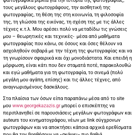
φωτογραφικά βιβλία για την ιστορία της φωτογραφίας,
τους μεγάλους φωτογράφους, την αισθητική της
φωτογραφίας, τη θέση της στη κοινωνία, τη φιλοσοφία
της, τη γλώσσα της εικόνας, τη σχέση της με τις άλλες
τέχνες κ.τ.λ. Μου αρέσει πολύ να μεταδίδω τις γνώσεις
μου – θεωρητικές και τεχνικές- μέσα από μαθήματα
φωτογραφίας που κάνω, σε όσους και όσες θέλουν να
ασχοληθούν σοβαρά με την τέχνη της φωτογραφίας και να
τη γνωρίσουν σφαιρικά και όχι μονοδιάστατα. Και επειδή η
μόρφωση, είναι κάτι που δεν σταματά ποτέ, παρακολουθώ
και εγώ μαθήματα για τη φωτογραφία, το σινεμά (πολύ
μεγάλη μου αγάπη, επίσης) και τις άλλες τέχνες, από
αναγνωρισμένους δασκάλους.
Στα πλαίσια των όσων είπα παραπάνω μέσα από το site
μου
www.georgekazazis.gr
μπορεί ο επισκέπτης να
περιπλανηθεί σε παρουσιάσεις μεγάλων φωτογράφων και
auteurs του κινηματογράφου, νέων με link σύγχρονων
φωτογράφων και να αποκτήσει κάποια αρχικά ερεθίσματα
που θα τον βοηθήσουν να «σκάψει» πιο βαθιά.