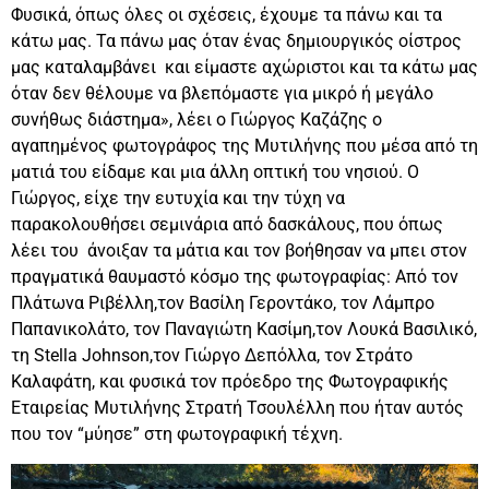
Φυσικά, όπως όλες οι σχέσεις, έχουμε τα πάνω και τα
κάτω μας. Τα πάνω μας όταν ένας δημιουργικός οίστρος
μας καταλαμβάνει και είμαστε αχώριστοι και τα κάτω μας
όταν δεν θέλουμε να βλεπόμαστε για μικρό ή μεγάλο
συνήθως διάστημα», λέει ο Γιώργος Καζάζης ο
αγαπημένος φωτογράφος της Μυτιλήνης που μέσα από τη
ματιά του είδαμε και μια άλλη οπτική του νησιού. Ο
Γιώργος, είχε την ευτυχία και την τύχη να
παρακολουθήσει σεμινάρια από δασκάλους, που όπως
λέει του άνοιξαν τα μάτια και τον βοήθησαν να μπει στον
πραγματικά θαυμαστό κόσμο της φωτογραφίας: Από τον
Πλάτωνα Ριβέλλη,τον Βασίλη Γεροντάκο, τον Λάμπρο
Παπανικολάτο, τον Παναγιώτη Κασίμη,τον Λουκά Βασιλικό,
τη Stella Johnson,τον Γιώργο Δεπόλλα, τον Στράτο
Καλαφάτη, και φυσικά τον πρόεδρο της Φωτογραφικής
Εταιρείας Μυτιλήνης Στρατή Τσουλέλλη που ήταν αυτός
που τον “μύησε” στη φωτογραφική τέχνη.