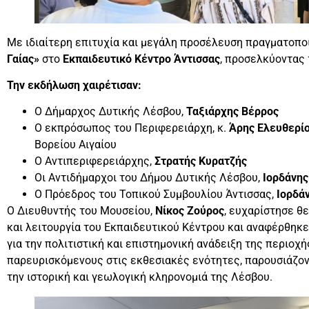
Με ιδιαίτερη επιτυχία και μεγάλη προσέλευση πραγματοπο
Γαίας»
στο
Εκπαιδευτικό Κέντρο Άντισσας
, προσελκύοντας 
Την εκδήλωση χαιρέτισαν:
Ο Δήμαρχος Δυτικής Λέσβου,
Ταξιάρχης Βέρρος
Ο εκπρόσωπος του Περιφερειάρχη, κ.
Άρης Ελευθερί
Βορείου Αιγαίου
Ο Αντιπεριφερειάρχης,
Στρατής Κυρατζής
Οι Αντιδήμαρχοι του Δήμου Δυτικής Λέσβου,
Ιορδάνης
Ο Πρόεδρος του Τοπικού Συμβουλίου Άντισσας,
Ιορδά
Ο Διευθυντής του Μουσείου,
Νίκος Ζούρος
, ευχαρίστησε θ
και λειτουργία του Εκπαιδευτικού Κέντρου και αναφέρθηκ
για την πολιτιστική και επιστημονική ανάδειξη της περιοχή
παρευρισκόμενους στις εκθεσιακές ενότητες, παρουσιάζον
την ιστορική και γεωλογική κληρονομιά της Λέσβου.