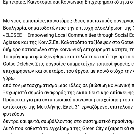
Εμπειρίες, Καινοτομία και Κοινωνική Επιχειρηματικότητα 
Με νέες εμπειρίες, καινοτόμες ιδέες και ισχυρές συνεργα
Βουλγαρία, σηματοδοτώντας την επιτυχή ολοκλήρωση της
«ELCSEE – Empowering Local Communities through Social E
Agiasos και της Κοιν.Σ.Επ. Καλοτρόπιο ταξίδεψαν στο Gots
διήμερο εστιασμένο στην κοινωνική επιχειρηματικότητα, τη
Το πρόγραμμα φιλοξενήθηκε και τελέστηκε υπό την άρτια επ
Gotse Delchev. Στις εργασίες συμμετείχαν τοπικοί φορείς
επιχειρήσεων και οι εταίροι του έργου, με κοινό στόχο τ
γύρω
από τον μετασχηματισμό μιας ιδέας σε βιώσιμη κοινωνική 
Ξεχωριστό σημείο αναφοράς της εκπαιδευτικής επίσκεψης α
Πρόκειται για μια εντυπωσιακή κοινωνική επιχείρηση του 
αντίστοιχο της Μυτιλήνης. Εκεί, 31 εργαζόμενοι επιτελούν
φυτεύουν
δέντρα και φυτά, συμβάλλοντας στο συστηματικό πρασίνισ
Αυτό που καθιστά το εγχείρημα της Green City εξαιρετικά σ