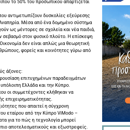
ρίπου το 50% του προσωπικού απαρτίζεται
 που αντιμετωπίζουν δυσκολίες εξεύρεσης
 Αναπηρία. Μέσα από ένα δομημένο σύστημα
ούν ως μέντορες σε σχολεία και νέα παιδιά,
ον σεβασμό στον φυσικό πλούτο. Η επίσκεψη
 Οικονομία δεν είναι απλώς μια θεωρητική
νθρώπους, φορείς και κοινότητες γύρω από
ύς άξονες:
αρουσίαση επιτυχημένων παραδειγμάτων
 υπόλοιπη Ελλάδα και την Κύπρο.
που οι συμμετέχοντες κλήθηκαν να
κής επιχειρηματικότητας.
ξιότητες που απαιτεί η σύγχρονη
του εταίρου από την Κύπρο ViModo –
ατα για το πώς η τεχνολογία μπορεί
ς πιο αποτελεσματικούς και εξωστρεφείς.