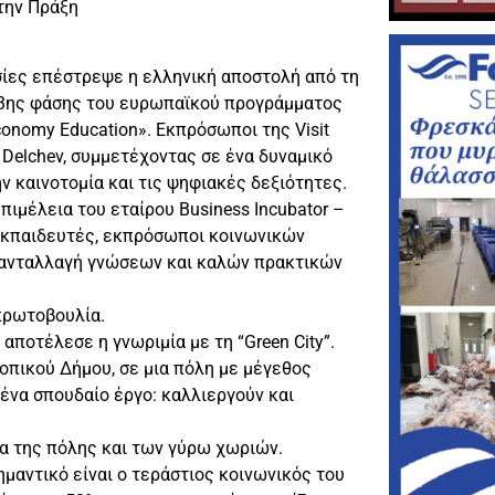
στην Πράξη
σίες επέστρεψε η ελληνική αποστολή από τη
 3ης φάσης του ευρωπαϊκού προγράμματος
conomy Education». Εκπρόσωποι της Visit
e Delchev, συμμετέχοντας σε ένα δυναμικό
ν καινοτομία και τις ψηφιακές δεξιότητες.
ιμέλεια του εταίρου Business Incubator –
, εκπαιδευτές, εκπρόσωποι κοινωνικών
ην ανταλλαγή γνώσεων και καλών πρακτικών
πρωτοβουλία.
ποτέλεσε η γνωριμία με τη “Green City”.
τοπικού Δήμου, σε μια πόλη με μέγεθος
 ένα σπουδαίο έργο: καλλιεργούν και
μα της πόλης και των γύρω χωριών.
ημαντικό είναι ο τεράστιος κοινωνικός του