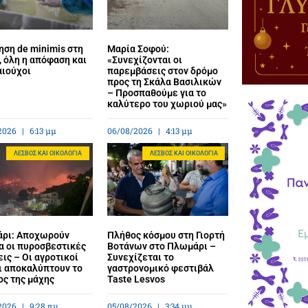
ηση de minimis στη
Μαρία Σοφού:
 όλη η απόφαση και
«Συνεχίζονται οι
αιούχοι
παρεμβάσεις στον δρόμο
προς τη Σκάλα Βασιλικών
– Προσπαθούμε για το
καλύτερο του χωριού μας»
2026
6:13 μμ
06/08/2026
4:13 μμ
ΛΈΣΒΟΣ ΚΑΙ ΟΙΚΟΛΟΓΊΑ
ΛΈΣΒΟΣ ΚΑΙ ΟΙΚΟΛΟΓΊΑ
ρι: Αποχωρούν
Πλήθος κόσμου στη Γιορτή
α οι πυροσβεστικές
Βοτάνων στο Πλωμάρι –
ις – Οι αγροτικοί
Συνεχίζεται το
ι αποκαλύπτουν το
γαστρονομικό φεστιβάλ
ος της μάχης
Taste Lesvos
2026
9:28 πμ
05/08/2026
3:34 μμ