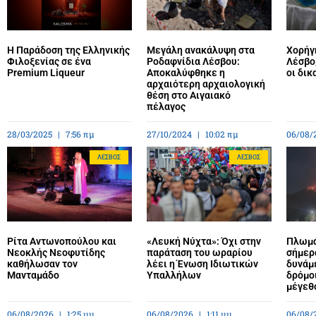
Η Παράδοση της Ελληνικής
Μεγάλη ανακάλυψη στα
Χορήγ
Φιλοξενίας σε ένα
Ροδαφνίδια Λέσβου:
Λέσβο,
Premium Liqueur
Αποκαλύφθηκε η
οι δικ
αρχαιότερη αρχαιολογική
θέση στο Αιγαιακό
πέλαγος
28/03/2025
7:56 πμ
27/10/2024
10:02 πμ
06/08/
ΛΈΣΒΟΣ
ΛΈΣΒΟΣ
Ρίτα Αντωνοπούλου και
«Λευκή Νύχτα»: Όχι στην
Πλωμά
Νεοκλής Νεοφυτίδης
παράταση του ωραρίου
σήμερ
καθήλωσαν τον
λέει η Ένωση Ιδιωτικών
δυνάμε
Μανταμάδο
Υπαλλήλων
δρόμο
μέγεθ
06/08/2026
1:25 μμ
06/08/2026
1:11 μμ
06/08/