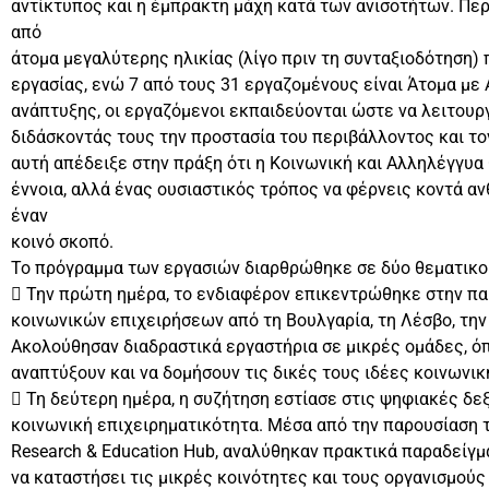
αντίκτυπος και η έμπρακτη μάχη κατά των ανισοτήτων. Πε
από
άτομα μεγαλύτερης ηλικίας (λίγο πριν τη συνταξιοδότηση)
εργασίας, ενώ 7 από τους 31 εργαζομένους είναι Άτομα με
ανάπτυξης, οι εργαζόμενοι εκπαιδεύονται ώστε να λειτουργ
διδάσκοντάς τους την προστασία του περιβάλλοντος και τ
αυτή απέδειξε στην πράξη ότι η Κοινωνική και Αλληλέγγυα
έννοια, αλλά ένας ουσιαστικός τρόπος να φέρνεις κοντά α
έναν
κοινό σκοπό.
Το πρόγραμμα των εργασιών διαρθρώθηκε σε δύο θεματικο
 Την πρώτη ημέρα, το ενδιαφέρον επικεντρώθηκε στην π
κοινωνικών επιχειρήσεων από τη Βουλγαρία, τη Λέσβο, την
Ακολούθησαν διαδραστικά εργαστήρια σε μικρές ομάδες, ό
αναπτύξουν και να δομήσουν τις δικές τους ιδέες κοινωνι
 Τη δεύτερη ημέρα, η συζήτηση εστίασε στις ψηφιακές δε
κοινωνική επιχειρηματικότητα. Μέσα από την παρουσίαση 
Research & Education Hub, αναλύθηκαν πρακτικά παραδείγμ
να καταστήσει τις μικρές κοινότητες και τους οργανισμού