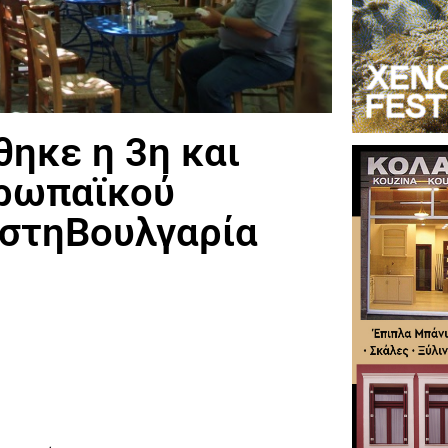
ηκε η 3η και
υρωπαϊκού
στηΒουλγαρία