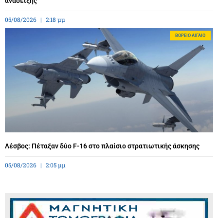
ανάδειξης
05/08/2026
2:18 μμ
BΌΡΕΙΟ ΑΙΓΑΊΟ
Λέσβος: Πέταξαν δύο F-16 στο πλαίσιο στρατιωτικής άσκησης
05/08/2026
2:05 μμ