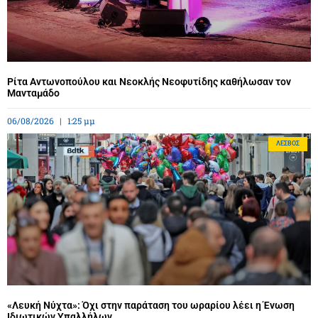
Ρίτα Αντωνοπούλου και Νεοκλής Νεοφυτίδης καθήλωσαν τον
Μανταμάδο
06/08/2026
1:25 μμ
ΛΈΣΒΟΣ
«Λευκή Νύχτα»: Όχι στην παράταση του ωραρίου λέει η Ένωση
Ιδιωτικών Υπαλλήλων