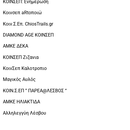
ΚΟΙΝΣΕΠ: Ενημέρωση
Κοινσεπ aRtοποιώ
Κοιν.Σ.Επ. ChiosTrails.gr
DIAMOND AGE ΚΟΙΝΣΕΠ
ΑΜΚΕ ΔΕΚΑ
ΚΟΙΝΣΕΠ Ζιζανια
ΚοινΣεπ Καλοτροπιο
Μαγικός Αυλός
ΚΟΙΝ.Σ.ΕΠ ” ΠΑΡΕΑ@ΛΕΣΒΟΣ “
ΑΜΚΕ ΗΛΙΑΚΤΙΔΑ
Αλληλεγγύη Λέσβου