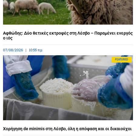
Αφθώδης: Δύο θετικές εκτροφές στη Λέσβο – Παραμένει ενεργός
ο ιός
07/08/2026
10:55 πμ
FEATURED
Χορήγηση de minimis στη Λέσβο, όλη η απόφαση και οι δικαιούχοι