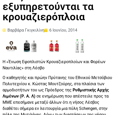
εξυπηρετούνται τα
κρουαζιερόπλοια
Βαρβάρα Γκιγκιλίνη
6 Ιουνίου, 2014
Η «Ένωση Εφοπλιστών Κρουαζιεροπλοίων και Φορέων
Ναυτιλίας» στη Λέσβο
Ο καθηγητής και πρώην Πρύτανης του Εθνικού Μετσόβιου
Πολυτεχνίου κ. Κώστας Μουτζούρης, στα πλαίσια των
αρμοδιοτήτων του ως Πρόεδρος της
Ρυθμιστικής Αρχής
Λιμένων (Ρ. Α. Λ)
σε ενημέρωση που απέστειλε προς τα
ΜΜΕ επεσήμανε μεταξύ άλλων ότι η νήσος Λέσβος
διαθέτει σήμερα εν λειτουργία μια πύλη Schengen, στην
πόλη της Μυτιλήνης.
Λόγω των διαστάσεων της νήσου,