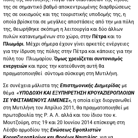
της σε σημαντικό βαθμό αποκεντρωμένης διαρθρώσεως
της σε οικισμούς και της τουριστικής υποδομής της, η
οποία βρίσκεται σε μεγάλες αποστάσεις από την μια πύλη
της, θεωρήθηκε σκόπιμη η λειτουργία και δύο άλλων
πυλών κατανεμημένων στο χώρο, στην
Πέτρα
και το
Πλωμάρι
. Μέχρι σήμερα έχουν γίνει αρκετές ενέργειες
για την ίδρυση της πύλης στην Πέτρα και κάποιες για την
πύλη του Πλωμαρίου.
Όμως χρειάζεται συντονισμός
ενεργειών
και προς την κατεύθυνση αυτή θα
πραγματοποιηθεί σύντομα σύσκεψη στη Μυτιλήνη.
Σε συνέχεια μάλιστα της
Επιστημονικής Διημερίδας
με
θέμα
«ΥΠΟΔΟΧΗ ΚΑΙ ΕΞΥΠΗΡΕΤΗΣΗ ΚΡΟΥΑΖΙΕΡΟΠΛΟΙΩΝ
ΣΕ ΥΦΙΣΤΑΜΕΝΟΥΣ ΛΙΜΕΝΕΣ»,
η οποία είχε διοργανωθεί
στη Μυτιλήνη τον Απρίλιο 2011, θα πραγματοποιηθεί με
πρωτοβουλία της Ρ. Α. Λ. αλλά και του ίδιου του κ.
Μουτζούρη, στις 19 και 20 Ιουνίου 2014 επίσκεψη στη
Λέσβο αρμοδίου της
Ενώσεως Εφοπλιστών
Κρουαζιεροπλοίων και Φορέων Ναυτιλίας,
για να