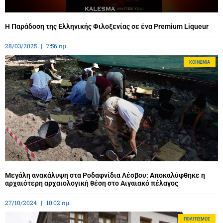
Η Παράδοση της Ελληνικής Φιλοξενίας σε ένα Premium Liqueur
28/03/2025
7:56 πμ
ΚΟΙΝΩΝΊΑ
Μεγάλη ανακάλυψη στα Ροδαφνίδια Λέσβου: Αποκαλύφθηκε η
αρχαιότερη αρχαιολογική θέση στο Αιγαιακό πέλαγος
27/10/2024
10:02 πμ
ΠΟΛΙΤΙΣΜΌΣ