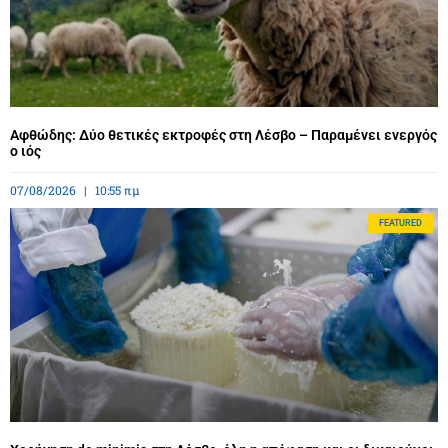
Αφθώδης: Δύο θετικές εκτροφές στη Λέσβο – Παραμένει ενεργός
ο ιός
07/08/2026
10:55 πμ
FEATURED