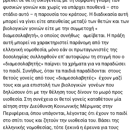
βρεθεί σε θετή οικογένεια, με τη σύμφωνη γνώμη των
φυσικών γονιών και χωρίς να υπάρχει πουθενά – στο
στάδιο αυτό – η παρουσία του κράτους. Η διαδικασία αυτή
μπορεί να γίνει είτε απευθείας μεταξύ των θετών και των
βιολογικών γονιών είτε με την συμμετοχή «
διαμεσολαβητή», ο οποίος συνήθως αμείβεται. Η πράξη
αυτή μπορεί να χαρακτηριστεί παράνομη από την
ελληνική νομοθεσία, μόνο εάν οι πρωταγωνιστές της
δοσοληψίας συλληφθούν επ’ αυτοφώρω τη στιγμή που ο
«διαμεσολαβητής» παίρνει τα χρήματα για να παραδώσει
το παιδί. Συνήθως, όταν τα παιδιά παραδίδονται στους
θετούς γονείς από τους «διαμεσολαβητές» έχουν μαζί
τους και μια επιστολή των βιολογικών γονέων που
δηλώσουν ότι με την θέληση τους δίνουν το μωρό προς
υιοθεσία. Στη συνέχεια οι θετοί γονείς καταθέτουν μία
αίτηση στην Διεύθυνση Κοινωνικής Μέριμνας στην
Περιφέρεια, όπου υπάγονται, λέγοντας ότι έχουν το παιδί
στο σπίτι τους και ζητούν την υιοθεσία του. Βάσει της
ελληνικής νομοθεσίας, τότε ξεκινά η έρευνα για τους