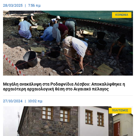
28/03/2025
7:56 πμ
ΚΟΙΝΩΝΊΑ
Μεγάλη ανακάλυψη στα Ροδαφνίδια Λέσβου: Αποκαλύφθηκε η
αρχαιότερη αρχαιολογική θέση στο Αιγαιακό πέλαγος
27/10/2024
10:02 πμ
ΠΟΛΙΤΙΣΜΌΣ