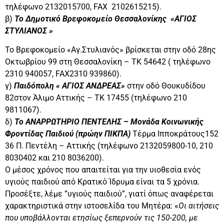
τηλέφωνο 2132015700, FAX 2102615215).
β)
Το Δημοτικό Βρεφοκομείο Θεσσαλονίκης «ΑΓΙΟΣ
ΣΤΥΛΙΑΝΟΣ »
Το Βρεφοκομείο «Αγ.Στυλιανός» βρίσκεται στην οδό 28ης
Οκτωβρίου 99 στη Θεσσαλονίκη – ΤΚ 54642 ( τηλέφωνο
2310 940057, FAX2310 939860).
γ)
Παιδόπολη « ΑΓΙΟΣ ΑΝΔΡΕΑΣ»
στην οδό Θουκυδίδου
82στον Άλιμο Αττικής – ΤΚ 17455 (τηλέφωνο 210
9811067).
δ)
Το ΑΝΑΡΡΩΤΗΡΙΟ ΠΕΝΤΕΛΗΣ – Μονάδα Κοινωνικής
Φροντίδας Παιδιού (πρώην ΠΙΚΠΑ)
Τέρμα Ιπποκράτους152
36 Π. Πεντέλη – Αττικής (τηλέφωνο 2132059800-10, 210
8030402 και 210 8036200).
Ο μέσος χρόνος που απαιτείται για την υιοθεσία ενός
υγιούς παιδιού από Κρατικό Ίδρυμα είναι τα 5 χρόνια.
Προσέξτε, λέμε ”υγιούς παιδιού”, γιατί όπως αναφέρεται
χαρακτηριστικά στην ιστοσελίδα του Μητέρα: «
Οι αιτήσεις
που υποβάλλονται ετησίως ξεπερνούν τις 150-200, με