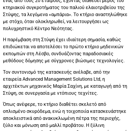
ένας από τους 20 εταίρους, έχοντας διαθέσει μέρος του
κτηριακού συγκροτήματος του παλιού ελαιοτριβείου της
Στύψης, τα λεγόμενα «αμπάρια». Το κτήριο αναστηλώθηκε
με στόχο, όταν ολοκληρωθεί, να λειτουργήσει ως
πολυχρηστικό Κέντρο Νεότητας.
Η παρέμβαση στη Στύψη έχει ιδιαίτερη σημασία, καθώς
επιδιώκεται να αποτελέσει το πρώτο κτήριο μηδενικών
εκπομπών στη Λέσβο, συνδυάζοντας παραδοσιακές
μεθόδους δόμησης με σύγχρονες βιώσιμες τεχνολογίες.
Τον συντονισμό της κατασκευής ανέλαβε, από την
εταιρεία Advanced Management Solutions Ltd, η
αρχιτέκτων μηχανικός Μαρία Σαχίνη, με καταγωγή από τη
Στύψη, σε συνεργασία με ντόπιους τεχνίτες.
Όπως ανέφερε, το κτήριο διαθέτει σκελετό από
οπλισμένο σκυρόδεμα, ενώ η τοιχοποιία κατασκευάστηκε
αποκλειστικά από ανακυκλωμένη πέτρα της περιοχής,
ξύλο και μόνωση από μαλλί προβάτου. Η ξύλινη