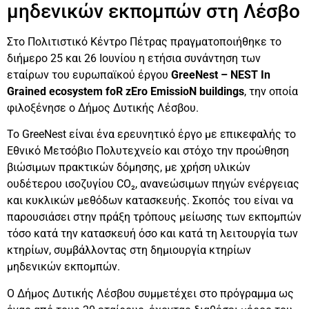
μηδενικών εκπομπών στη Λέσβο
Στο Πολιτιστικό Κέντρο Πέτρας πραγματοποιήθηκε το
διήμερο 25 και 26 Ιουνίου η ετήσια συνάντηση των
εταίρων του ευρωπαϊκού έργου
GreeNest – NEST In
Grained ecosystem foR zEro EmissioN buildings
, την οποία
φιλοξένησε ο Δήμος Δυτικής Λέσβου.
Το GreeNest είναι ένα ερευνητικό έργο με επικεφαλής το
Εθνικό Μετσόβιο Πολυτεχνείο και στόχο την προώθηση
βιώσιμων πρακτικών δόμησης, με χρήση υλικών
ουδέτερου ισοζυγίου CO₂, ανανεώσιμων πηγών ενέργειας
και κυκλικών μεθόδων κατασκευής. Σκοπός του είναι να
παρουσιάσει στην πράξη τρόπους μείωσης των εκπομπών
τόσο κατά την κατασκευή όσο και κατά τη λειτουργία των
κτηρίων, συμβάλλοντας στη δημιουργία κτηρίων
μηδενικών εκπομπών.
Ο Δήμος Δυτικής Λέσβου συμμετέχει στο πρόγραμμα ως