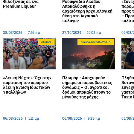
Φιλοξενίας σε ένα
Ροδαφνίδια Λέσβου:
«Συνεχ
Premium Liqueur
Αποκαλύφθηκε η
παρεμ
αρχαιότερη αρχαιολογική
προς 
θέση στο Αιγαιακό
– Προ
πέλαγος
καλύτ
28/03/2025
7:56 πμ
27/10/2024
10:02 πμ
06/08/
ΛΈΣΒΟΣ
ΛΈΣΒΟΣ ΚΑΙ ΟΙΚΟΛΟΓΊΑ
«Λευκή Νύχτα»: Όχι στην
Πλωμάρι: Αποχωρούν
Πλήθο
παράταση του ωραρίου
σήμερα οι πυροσβεστικές
Βοτάν
λέει η Ένωση Ιδιωτικών
δυνάμεις – Οι αγροτικοί
Συνεχί
Υπαλλήλων
δρόμοι αποκαλύπτουν το
γαστρ
μέγεθος της μάχης
Taste 
06/08/2026
1:11 μμ
06/08/2026
9:28 πμ
05/08/