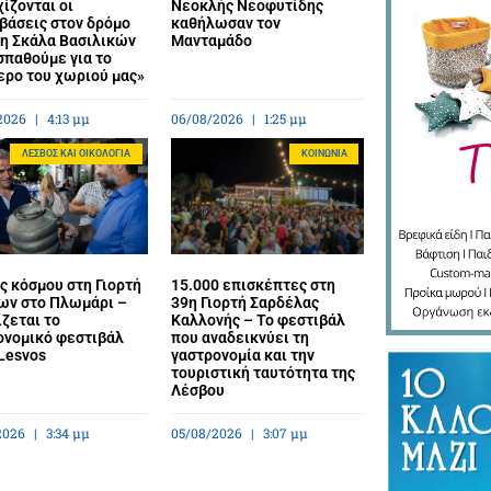
ίζονται οι
Νεοκλής Νεοφυτίδης
βάσεις στον δρόμο
καθήλωσαν τον
τη Σκάλα Βασιλικών
Μανταμάδο
σπαθούμε για το
ερο του χωριού μας»
2026
4:13 μμ
06/08/2026
1:25 μμ
ΛΈΣΒΟΣ ΚΑΙ ΟΙΚΟΛΟΓΊΑ
ΚΟΙΝΩΝΊΑ
ς κόσμου στη Γιορτή
15.000 επισκέπτες στη
ων στο Πλωμάρι –
39η Γιορτή Σαρδέλας
ζεται το
Καλλονής – Το φεστιβάλ
ονομικό φεστιβάλ
που αναδεικνύει τη
Lesvos
γαστρονομία και την
τουριστική ταυτότητα της
Λέσβου
2026
3:34 μμ
05/08/2026
3:07 μμ