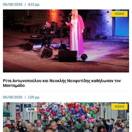
06/08/2026
4:13 μμ
ΛΈΣΒΟΣ
Ρίτα Αντωνοπούλου και Νεοκλής Νεοφυτίδης καθήλωσαν τον
Μανταμάδο
06/08/2026
1:25 μμ
ΛΈΣΒΟΣ