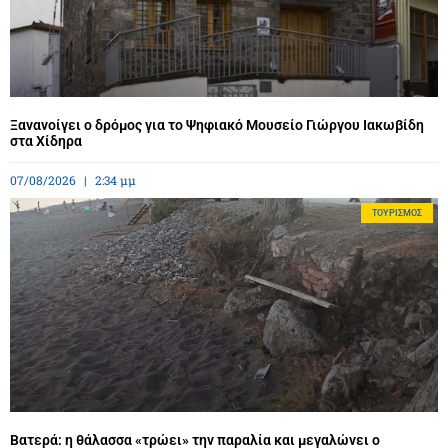
Ξανανοίγει ο δρόμος για το Ψηφιακό Μουσείο Γιώργου Ιακωβίδη
στα Χίδηρα
07/08/2026
2:34 μμ
ΤΟΥΡΙΣΜΌΣ
Βατερά: η θάλασσα «τρώει» την παραλία και μεγαλώνει ο