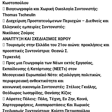
Κωστοπούλου
 Βιογεωγραφία και Χωρική Οικολογία Συντονιστής:
Thomas Tscheulin
 Διαχείριση Προστατευόμενων Περιοχών – Διεθνείς και
Ελληνικές εμπειρίες Συντονιστές:
Νικόλαος Ζούρος
ΑΝΑΠΤΥΞΗ ΚΑΙ ΣΧΕΔΙΑΣΜΟΣ ΧΩΡΟΥ
 Τουρισμός στην Ελλάδα του 21ου αιώνα: προκλήσεις και
προοπτικές Συντονίστρια: Θεανώ Σ.
Τερκενλή
 Προς μια Γεωγραφία των Νέων εκτός Εργασίας,
Εκπαίδευσης ή Κατάρτισης (ΝΕΕΤs) στον
Μεσογειακό Ευρωπαϊκό Νότο: αξιολόγηση πολιτικών,
περιφερειακή ανθεκτικότητα και
κοινωνική οικονομία Συντονιστές: Στέλιος Γκιάλης,
Θεόδωρος Ιωσηφίδης, Θανάσης Κίζος
 Αόρατες Πόλεις: Πόλη, Τέχνη, Ευ Ζην, Κοινά,
Χαρτογραφήσεις, Αναπαραστάσεις Και Χωρικός
Σχεδιασμός Συντονίστρια: Κρίστη Πετροπούλου