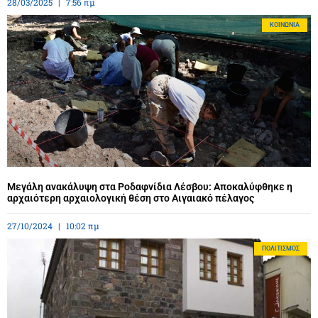
28/03/2025
7:56 πμ
ΚΟΙΝΩΝΊΑ
Μεγάλη ανακάλυψη στα Ροδαφνίδια Λέσβου: Αποκαλύφθηκε η
αρχαιότερη αρχαιολογική θέση στο Αιγαιακό πέλαγος
27/10/2024
10:02 πμ
ΠΟΛΙΤΙΣΜΌΣ