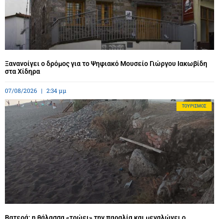
Ξανανοίγει ο δρόμος για το Ψηφιακό Μουσείο Γιώργου Ιακωβίδη
στα Χίδηρα
07/08/2026
2:34 μμ
ΤΟΥΡΙΣΜΌΣ
Βατερά: η θάλασσα «τρώει» την παραλία και μεγαλώνει ο