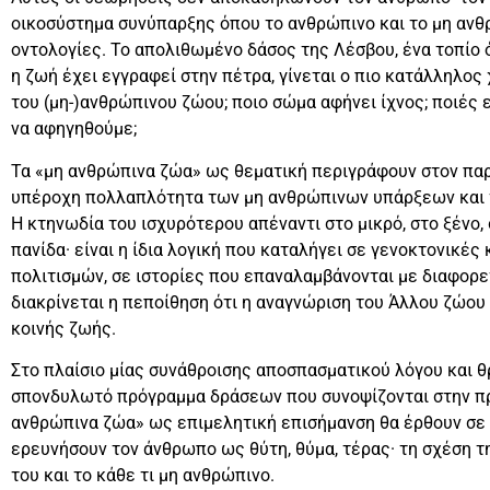
οικοσύστημα συνύπαρξης όπου το ανθρώπινο και το μη ανθ
οντολογίες. Το απολιθωμένο δάσος της Λέσβου, ένα τοπίο ό
η ζωή έχει εγγραφεί στην πέτρα, γίνεται ο πιο κατάλληλος
του (μη-)ανθρώπινου ζώου; ποιο σώμα αφήνει ίχνος; ποιές 
να αφηγηθούμε;
Τα «μη ανθρώπινα ζώα» ως θεματική περιγράφουν στον παρ
υπέροχη πολλαπλότητα των μη ανθρώπινων υπάρξεων και τ
Η κτηνωδία του ισχυρότερου απέναντι στο μικρό, στο ξένο, 
πανίδα· είναι η ίδια λογική που καταλήγει σε γενοκτονικέ
πολιτισμών, σε ιστορίες που επαναλαμβάνονται με διαφορ
διακρίνεται η πεποίθηση ότι η αναγνώριση του Άλλου ζώου
κοινής ζωής.
Στο πλαίσιο μίας συνάθροισης αποσπασματικού λόγου και 
σπονδυλωτό πρόγραμμα δράσεων που συνοψίζονται στην πρ
ανθρώπινα ζώα» ως επιμελητική επισήμανση θα έρθουν σε 
ερευνήσουν τον άνθρωπο ως θύτη, θύμα, τέρας· τη σχέση τ
του και το κάθε τι μη ανθρώπινο.