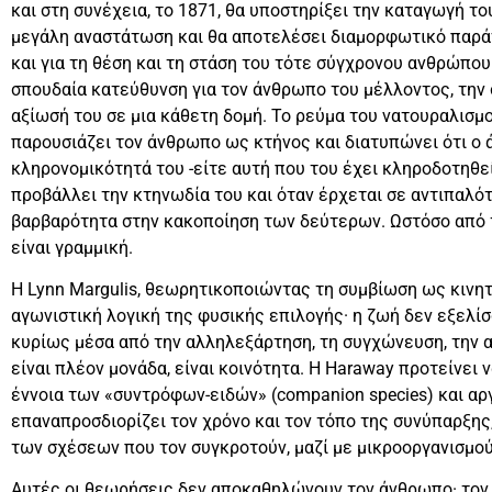
και στη συνέχεια, το 1871, θα υποστηρίξει την καταγωγή τ
μεγάλη αναστάτωση και θα αποτελέσει διαμορφωτικό παράγο
και για τη θέση και τη στάση του τότε σύγχρονου ανθρώπο
σπουδαία κατεύθυνση για τον άνθρωπο του μέλλοντος, την 
αξίωσή του σε μια κάθετη δομή. Το ρεύμα του νατουραλισμού
παρουσιάζει τον άνθρωπο ως κτήνος και διατυπώνει ότι ο
κληρονομικότητά του -είτε αυτή που του έχει κληροδοτηθεί
προβάλλει την κτηνωδία του και όταν έρχεται σε αντιπαλότ
βαρβαρότητα στην κακοποίηση των δεύτερων. Ωστόσο από τ
είναι γραμμική.
Η Lynn Margulis, θεωρητικοποιώντας τη συμβίωση ως κινητ
αγωνιστική λογική της φυσικής επιλογής· η ζωή δεν εξελί
κυρίως μέσα από την αλληλεξάρτηση, τη συγχώνευση, την 
είναι πλέον μονάδα, είναι κοινότητα. Η Haraway προτείνει
έννοια των «συντρόφων-ειδών» (companion species) και αρ
επαναπροσδιορίζει τον χρόνο και τον τόπο της συνύπαρξη
των σχέσεων που τον συγκροτούν, μαζί με μικροοργανισμούς
Αυτές οι θεωρήσεις δεν αποκαθηλώνουν τον άνθρωπο· τον 