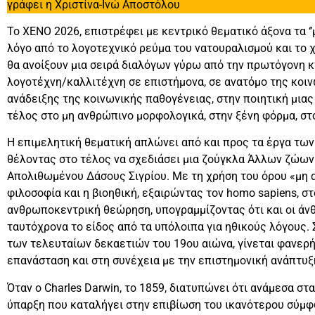
γράφει η Χριστίνα-Ινώ Αποστόλου
To XENO 2026, επιστρέφει με κεντρικό θεματικό άξονα τα ‘
λόγο από το λογοτεχνικό ρεύμα του νατουραλισμού και το
θα ανοίξουν μια σειρά διαλόγων γύρω από την πρωτόγονη 
λογοτέχνη/καλλιτέχνη σε επιστήμονα, σε ανατόμο της κοι
ανάδειξης της κοινωνικής παθογένειας, στην ποιητική μιας 
τέλος στο μη ανθρώπινο μορφολογικά, στην ξένη φόρμα, στ
Η επιμελητική θεματική απλώνει από και προς τα έργα των
θέλοντας στο τέλος να σχεδιάσει μια ζούγκλα Άλλων ζώων
Απολιθωμένου Δάσους Σιγρίου. Με τη χρήση του όρου «μη 
φιλοσοφία και η βιοηθική, εξαιρώντας τον homo sapiens, 
ανθρωποκεντρική θεώρηση, υπογραμμίζοντας ότι και οι άνθ
ταυτόχρονα το είδος από τα υπόλοιπα για ηθικούς λόγους. 
των τελευταίων δεκαετιών του 19ου αιώνα, γίνεται φανερή
επανάσταση και στη συνέχεια με την επιστημονική ανάπτυξη
Όταν ο Charles Darwin, το 1859, διατυπώνει ότι ανάμεσα σ
ύπαρξη που καταλήγει στην επιβίωση του ικανότερου σύμφ