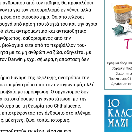
ου ανθρώπου από τον πίθηκο, θα προκαλέσει
ντα για τον νατουραλισμό εν γένει, αλλά
υ μέσα στο οικοσύστημα. Θα αποτελέσει
συχνά υπό κρίση ταυτότητά του και την άγρια
 είναι αντιρομαντικό και αντιαισθητικό·
 άνθρωπος, καθορισμένος από την
 βιολογικά είτε από το περιβάλλον του-
ητα με τα μη ανθρώπινα ζώα, οδηγείται με
ον Darwin μέχρι σήμερα, η απόσταση δεν
ήρια δύναμη της εξέλιξης, ανατρέπει την
σσεται μόνο μέσα από τον ανταγωνισμό, αλλά
αμοιβαία μεταμόρφωση. Ο οργανισμός δεν
 να κατοικήσουμε την αναστάτωση: με την
γότερα με τη θεωρία του Chthulucene,
ς, επιστρέφοντας τον άνθρωπο στο πλέγμα
, μύκητες, ζώα, τοπία, ιστορίες.
τοποθετούν εκ νέου μέσα σε ένα