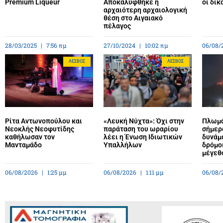
Premium Liqueur
Αποκαλύφθηκε η
οι δικ
αρχαιότερη αρχαιολογική
θέση στο Αιγαιακό
πέλαγος
28/03/2025
7:56 πμ
27/10/2024
10:02 πμ
06/08/
ΛΈΣΒΟΣ
ΛΈΣΒΟΣ
Ρίτα Αντωνοπούλου και
«Λευκή Νύχτα»: Όχι στην
Πλωμά
Νεοκλής Νεοφυτίδης
παράταση του ωραρίου
σήμερ
καθήλωσαν τον
λέει η Ένωση Ιδιωτικών
δυνάμε
Μανταμάδο
Υπαλλήλων
δρόμο
μέγεθ
06/08/2026
1:25 μμ
06/08/2026
1:11 μμ
06/08/