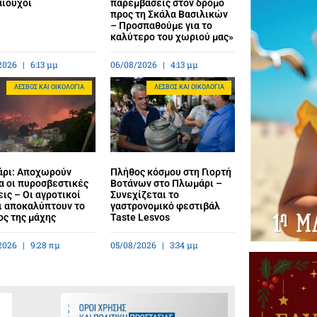
αιούχοι
παρεμβάσεις στον δρόμο
προς τη Σκάλα Βασιλικών
– Προσπαθούμε για το
καλύτερο του χωριού μας»
2026
6:13 μμ
06/08/2026
4:13 μμ
ΛΈΣΒΟΣ ΚΑΙ ΟΙΚΟΛΟΓΊΑ
ΛΈΣΒΟΣ ΚΑΙ ΟΙΚΟΛΟΓΊΑ
ρι: Αποχωρούν
Πλήθος κόσμου στη Γιορτή
α οι πυροσβεστικές
Βοτάνων στο Πλωμάρι –
ις – Οι αγροτικοί
Συνεχίζεται το
ι αποκαλύπτουν το
γαστρονομικό φεστιβάλ
ος της μάχης
Taste Lesvos
2026
9:28 πμ
05/08/2026
3:34 μμ