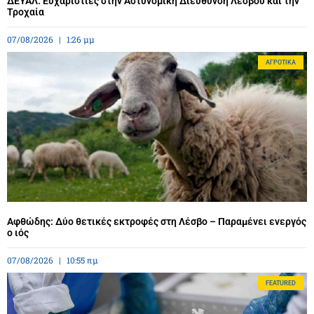
ΔΕΥΑΛ: Ευχαριστίες στην Αστυνομική Διεύθυνση Λέσβου και την
Τροχαία
07/08/2026
1:26 μμ
ΑΓΡΟΤΙΚΆ
Αφθώδης: Δύο θετικές εκτροφές στη Λέσβο – Παραμένει ενεργός
ο ιός
07/08/2026
10:55 πμ
FEATURED