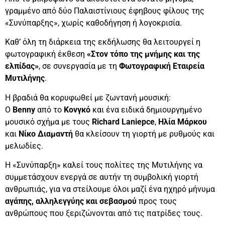
γραμμένο από δύο Παλαιστίνιους έφηβους φίλους της
«Συνύπαρξης», χωρίς καθοδήγηση ή λογοκρισία.
Καθ’ όλη τη διάρκεια της εκδήλωσης θα λειτουργεί η
φωτογραφική έκθεση
«Στον τόπο της μνήμης και της
ελπίδας»
, σε συνεργασία με τη
Φωτογραφική Εταιρεία
Μυτιλήνης
.
Η βραδιά θα κορυφωθεί με ζωντανή μουσική:
Ο
Benny
από το
Κονγκό
και ένα ειδικά δημιουργημένο
μουσικό σχήμα με τους
Richard Laniepce
,
Ηλία Μάρκου
και
Νίκο Διαμαντή
θα κλείσουν τη γιορτή με ρυθμούς και
μελωδίες.
Η «Συνύπαρξη» καλεί τους πολίτες της Μυτιλήνης να
συμμετάσχουν ενεργά σε αυτήν τη συμβολική γιορτή
ανθρωπιάς, για να στείλουμε όλοι μαζί ένα ηχηρό μήνυμα
αγάπης, αλληλεγγύης και σεβασμού
προς τους
ανθρώπους που ξεριζώνονται από τις πατρίδες τους.