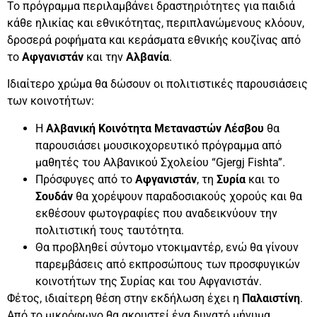
Το πρόγραμμα περιλαμβάνει δραστηριότητες για παιδιά
κάθε ηλικίας και εθνικότητας, περιπλανώμενους κλόουν,
δροσερά ροφήματα και κεράσματα εθνικής κουζίνας από
το
Αφγανιστάν
και την
Αλβανία
.
Ιδιαίτερο χρώμα θα δώσουν οι πολιτιστικές παρουσιάσεις
των κοινοτήτων:
Η
Αλβανική Κοινότητα Μεταναστών Λέσβου
θα
παρουσιάσει μουσικοχορευτικό πρόγραμμα από
μαθητές του Αλβανικού Σχολείου “Gjergj Fishta”.
Πρόσφυγες από το
Αφγανιστάν
, τη
Συρία
και το
Σουδάν
θα χορέψουν παραδοσιακούς χορούς και θα
εκθέσουν φωτογραφίες που αναδεικνύουν την
πολιτιστική τους ταυτότητα.
Θα προβληθεί σύντομο ντοκιμαντέρ, ενώ θα γίνουν
παρεμβάσεις από εκπροσώπους των προσφυγικών
κοινοτήτων της Συρίας και του Αφγανιστάν.
Φέτος, ιδιαίτερη θέση στην εκδήλωση έχει η
Παλαιστίνη
.
Από το μικρόφωνο θα ακουστεί ένα δυνατό μήνυμα,