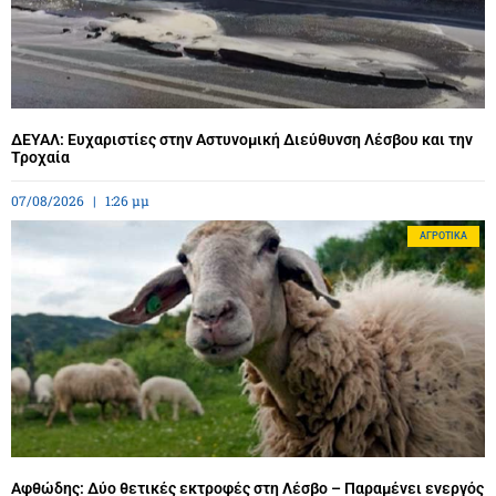
ΔΕΥΑΛ: Ευχαριστίες στην Αστυνομική Διεύθυνση Λέσβου και την
Τροχαία
07/08/2026
1:26 μμ
ΑΓΡΟΤΙΚΆ
Αφθώδης: Δύο θετικές εκτροφές στη Λέσβο – Παραμένει ενεργός