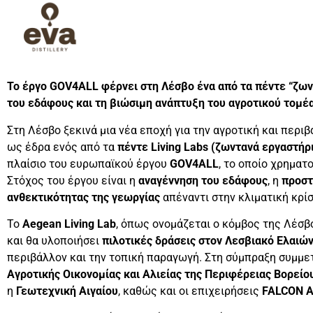
Το έργο GOV4ALL φέρνει στη Λέσβο ένα από τα πέντε “ζωντ
του εδάφους και τη βιώσιμη ανάπτυξη του αγροτικού τομέ
Στη Λέσβο ξεκινά μια νέα εποχή για την αγροτική και περιβ
ως έδρα ενός από τα
πέντε Living Labs (ζωντανά εργαστήρ
πλαίσιο του ευρωπαϊκού έργου
GOV4ALL
, το οποίο χρηματ
Στόχος του έργου είναι η
αναγέννηση του εδάφους
, η
προστ
ανθεκτικότητας της γεωργίας
απέναντι στην κλιματική κρίσ
Το
Aegean Living Lab
, όπως ονομάζεται ο κόμβος της Λέσβο
και θα υλοποιήσει
πιλοτικές δράσεις στον Λεσβιακό Ελαιώ
περιβάλλον και την τοπική παραγωγή. Στη σύμπραξη συμμ
Αγροτικής Οικονομίας και Αλιείας της Περιφέρειας Βορείο
η
Γεωτεχνική Αιγαίου
, καθώς και οι επιχειρήσεις
FALCON Α