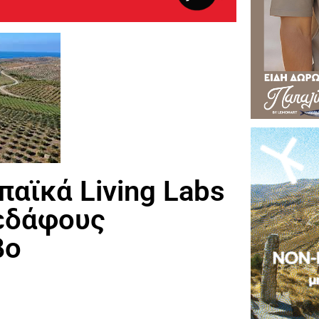
αϊκά Living Labs
 εδάφους
βο