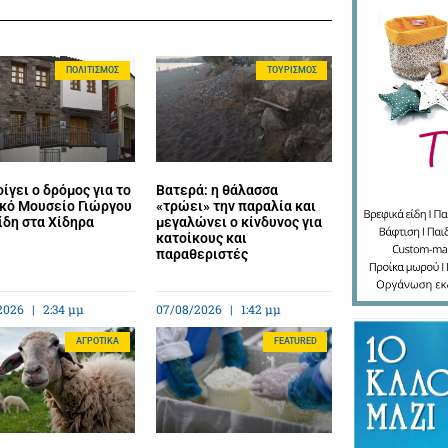
ΠΟΛΙΤΙΣΜΌΣ
ΤΟΥΡΙΣΜΌΣ
ίγει ο δρόμος για το
Βατερά: η θάλασσα
κό Μουσείο Γιώργου
«τρώει» την παραλία και
ίδη στα Χίδηρα
μεγαλώνει ο κίνδυνος για
κατοίκους και
παραθεριστές
2026
2:34 μμ
07/08/2026
1:42 μμ
ΑΓΡΟΤΙΚΆ
FEATURED