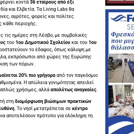
 φέρνει κοντά
36 εταίρους από έξι
νδία και Ελβετία. Τα Living Labs θα
ονες, αγρότες, φορείς και πολίτες
ς κάθε περιοχής.
ς τις ημέρες στη Λέσβο, με συμβολικές
ους
του
1ου Δημοτικού Σχολείου
και του
1ου
προστατεύουν το έδαφος, όπως κάλυψη με
ληλα, εκπρόσωποι από χώρες της Ευρώπης
ριση των πόρων.
αίνεται 20% πιο γρήγορα
από τον παγκόσμιο
αθμισμένα. Η απώλεια γονιμότητας απειλεί
 απλώς χρήσιμες, αλλά
απολύτως αναγκαίες
.
τή στη
διαμόρφωση βιώσιμων πρακτικών
ευθύνη
. Το νησί μετατρέπεται σε
κέντρο
 να αποτελέσουν πρότυπο για ολόκληρη τη