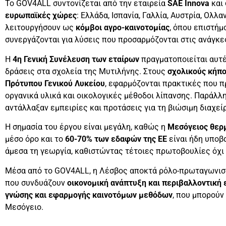
Το GOV4ALL συντονίζεται από την εταιρεία
SAE Innova
και
ευρωπαϊκές χώρες
: Ελλάδα, Ισπανία, Γαλλία, Αυστρία, Ολλα
λειτουργήσουν ως
κόμβοι αγρο-καινοτομίας
, όπου επιστήμ
συνεργάζονται για λύσεις που προσαρμόζονται στις ανάγκε
Η
4η Γενική Συνέλευση των εταίρων
πραγματοποιείται αυτέ
δράσεις στα σχολεία της Μυτιλήνης. Στους
σχολικούς κήπ
Πρότυπου Γενικού Λυκείου
, εφαρμόζονται πρακτικές που 
οργανικά υλικά και οικολογικές μέθοδοι λίπανσης. Παράλ
αντάλλαξαν εμπειρίες και προτάσεις για τη βιώσιμη διαχεί
Η σημασία του έργου είναι μεγάλη, καθώς η
Μεσόγειος θερμ
μέσο όρο και το
60-70% των εδαφών της ΕΕ
είναι ήδη υποβ
άμεσα τη γεωργία, καθιστώντας τέτοιες πρωτοβουλίες όχι
Μέσα από το GOV4ALL, η Λέσβος αποκτά ρόλο-πρωταγωνισ
που συνδυάζουν
οικονομική ανάπτυξη και περιβαλλοντική 
γνώσης και εφαρμογής καινοτόμων μεθόδων
, που μπορούν
Μεσόγειο.