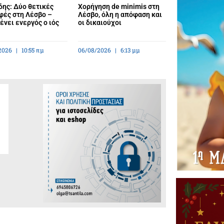
ης: Δύο θετικές
Χορήγηση de minimis στη
φές στη Λέσβο –
Λέσβο, όλη η απόφαση και
νει ενεργός ο ιός
οι δικαιούχοι
2026
10:55 πμ
06/08/2026
6:13 μμ