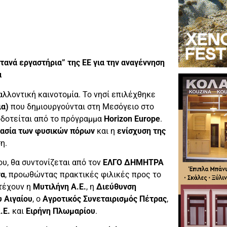
ανά εργαστήρια” της ΕΕ για την αναγέννηση
α
αλλοντική καινοτομία. Το νησί επιλέχθηκε
ια)
που δημιουργούνται στη Μεσόγειο στο
οδοτείται από το πρόγραμμα
Horizon Europe
.
ασία των φυσικών πόρων
και η
ενίσχυση της
η.
υ, θα συντονίζεται από τον
ΕΛΓΟ ΔΗΜΗΤΡΑ
να
, προωθώντας πρακτικές φιλικές προς το
ετέχουν η
Μυτιλήνη Α.Ε.
, η
Διεύθυνση
υ Αιγαίου
, ο
Αγροτικός Συνεταιρισμός Πέτρας
,
.Ε.
και
Ειρήνη Πλωμαρίου
.