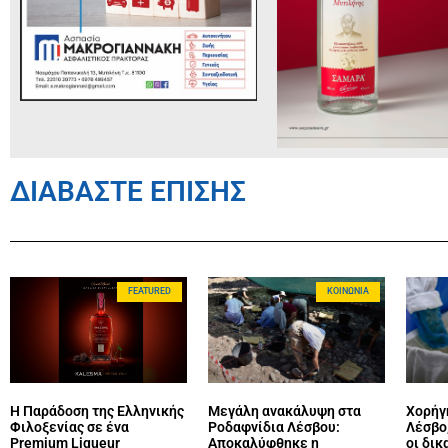
ΔΙΑΒΑΣΤΕ ΕΠΙΣΗΣ
FEATURED
ΚΟΙΝΩΝΊΑ
Η Παράδοση της Ελληνικής
Μεγάλη ανακάλυψη στα
Χορήγ
Φιλοξενίας σε ένα
Ροδαφνίδια Λέσβου:
Λέσβο,
Premium Liqueur
Αποκαλύφθηκε η
οι δικ