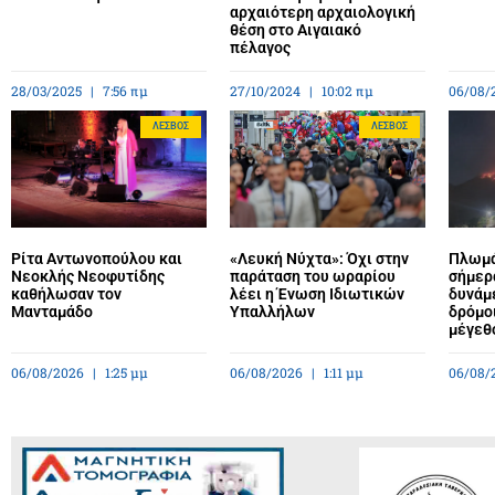
αρχαιότερη αρχαιολογική
θέση στο Αιγαιακό
πέλαγος
28/03/2025
7:56 πμ
27/10/2024
10:02 πμ
06/08/
ΛΈΣΒΟΣ
ΛΈΣΒΟΣ
Ρίτα Αντωνοπούλου και
«Λευκή Νύχτα»: Όχι στην
Πλωμά
Νεοκλής Νεοφυτίδης
παράταση του ωραρίου
σήμερ
καθήλωσαν τον
λέει η Ένωση Ιδιωτικών
δυνάμε
Μανταμάδο
Υπαλλήλων
δρόμο
μέγεθ
06/08/2026
1:25 μμ
06/08/2026
1:11 μμ
06/08/