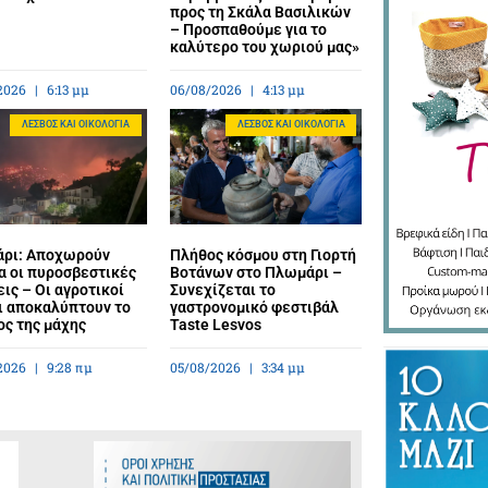
προς τη Σκάλα Βασιλικών
– Προσπαθούμε για το
καλύτερο του χωριού μας»
2026
6:13 μμ
06/08/2026
4:13 μμ
ΛΈΣΒΟΣ ΚΑΙ ΟΙΚΟΛΟΓΊΑ
ΛΈΣΒΟΣ ΚΑΙ ΟΙΚΟΛΟΓΊΑ
ρι: Αποχωρούν
Πλήθος κόσμου στη Γιορτή
α οι πυροσβεστικές
Βοτάνων στο Πλωμάρι –
ις – Οι αγροτικοί
Συνεχίζεται το
ι αποκαλύπτουν το
γαστρονομικό φεστιβάλ
ος της μάχης
Taste Lesvos
2026
9:28 πμ
05/08/2026
3:34 μμ