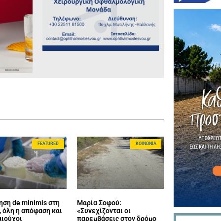
FEATURED
ΚΟΙΝΩΝΊΑ
ηση de minimis στη
Μαρία Σοφού:
 όλη η απόφαση και
«Συνεχίζονται οι
αιούχοι
παρεμβάσεις στον δρόμο