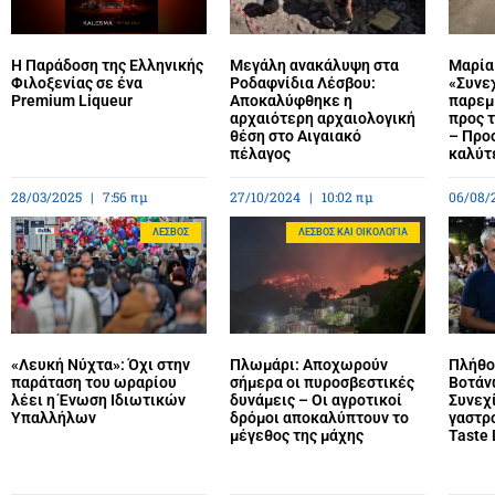
Η Παράδοση της Ελληνικής
Μεγάλη ανακάλυψη στα
Μαρία
Φιλοξενίας σε ένα
Ροδαφνίδια Λέσβου:
«Συνεχ
Premium Liqueur
Αποκαλύφθηκε η
παρεμ
αρχαιότερη αρχαιολογική
προς 
θέση στο Αιγαιακό
– Προ
πέλαγος
καλύτ
28/03/2025
7:56 πμ
27/10/2024
10:02 πμ
06/08/
ΛΈΣΒΟΣ
ΛΈΣΒΟΣ ΚΑΙ ΟΙΚΟΛΟΓΊΑ
«Λευκή Νύχτα»: Όχι στην
Πλωμάρι: Αποχωρούν
Πλήθο
παράταση του ωραρίου
σήμερα οι πυροσβεστικές
Βοτάν
λέει η Ένωση Ιδιωτικών
δυνάμεις – Οι αγροτικοί
Συνεχί
Υπαλλήλων
δρόμοι αποκαλύπτουν το
γαστρ
μέγεθος της μάχης
Taste 