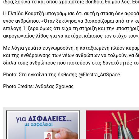
ιδέα, ξεκίνα το και όπου χρειαστείς βοήθεια θα μου λες. Εδώ
Η Ελπίδα Κουρτζή υπογράμμισε ότι αυτή η στάση δεν αφορά
ενός ανθρώπου. «Όταν ξεκίνησα να βιοπορίζομαι από την κ
επιλογή. Ήξερα όμως ότι είχα τη στήριξη και την υποστήριξη
ακρογωνιαίος λίθος για να πετύχει κάποιος τον στόχο του»
Με λόγια γεμάτα ευγνωμοσύνη, η καταξιωμένη πλέον κεραμί
και της ενθάρρυνσης των νέων ανθρώπων να τολμούν, να δη
δίπλα τους ανθρώπους που πιστεύουν στις δυνατότητές το
Photo: Στα εγκαίνια της έκθεσης @Electra_ArtSpace
Photo Credits: Ανδρέας Σχοινας