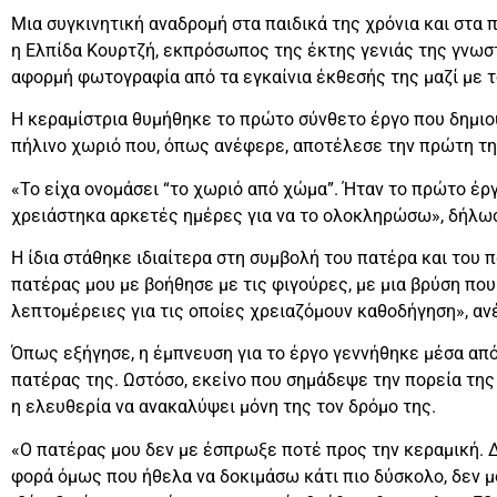
Μια συγκινητική αναδρομή στα παιδικά της χρόνια και στα
η Ελπίδα Κουρτζή, εκπρόσωπος της έκτης γενιάς της γνωσ
αφορμή φωτογραφία από τα εγκαίνια έκθεσής της μαζί με τ
Η κεραμίστρια θυμήθηκε το πρώτο σύνθετο έργο που δημιού
πήλινο χωριό που, όπως ανέφερε, αποτέλεσε την πρώτη τη
«Το είχα ονομάσει “το χωριό από χώμα”. Ήταν το πρώτο έρ
χρειάστηκα αρκετές ημέρες για να το ολοκληρώσω», δήλω
Η ίδια στάθηκε ιδιαίτερα στη συμβολή του πατέρα και του 
πατέρας μου με βοήθησε με τις φιγούρες, με μια βρύση πο
λεπτομέρειες για τις οποίες χρειαζόμουν καθοδήγηση», αν
Όπως εξήγησε, η έμπνευση για το έργο γεννήθηκε μέσα από
πατέρας της. Ωστόσο, εκείνο που σημάδεψε την πορεία της
η ελευθερία να ανακαλύψει μόνη της τον δρόμο της.
«Ο πατέρας μου δεν με έσπρωξε ποτέ προς την κεραμική. Δ
φορά όμως που ήθελα να δοκιμάσω κάτι πιο δύσκολο, δεν μ