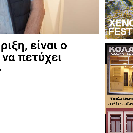
ιξη, είναι ο
 να πετύχει
»