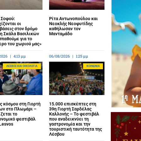
 Σοφού:
Ρίτα Αντωνοπούλου και
ίζονται οι
Νεοκλής Νεοφυτίδης
βάσεις στον δρόμο
καθήλωσαν τον
τη Σκάλα Βασιλικών
Μανταμάδο
σπαθούμε για το
ερο του χωριού μας»
2026
4:13 μμ
06/08/2026
1:25 μμ
ΛΈΣΒΟΣ ΚΑΙ ΟΙΚΟΛΟΓΊΑ
ΚΟΙΝΩΝΊΑ
ς κόσμου στη Γιορτή
15.000 επισκέπτες στη
ων στο Πλωμάρι –
39η Γιορτή Σαρδέλας
ζεται το
Καλλονής – Το φεστιβάλ
ονομικό φεστιβάλ
που αναδεικνύει τη
Lesvos
γαστρονομία και την
τουριστική ταυτότητα της
Λέσβου