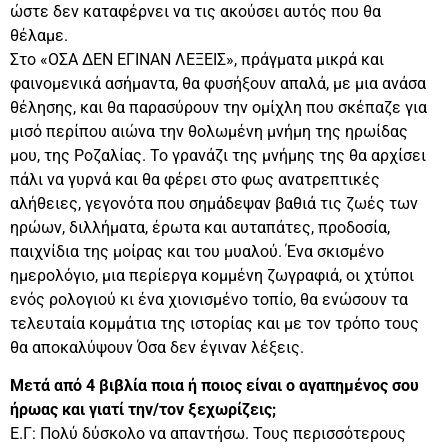
ώστε δεν καταφέρνει να τις ακούσει αυτός που θα
θέλαμε.
Στο «ΟΣΑ ΔΕΝ ΕΓΙΝΑΝ ΛΕΞΕΙΣ», πράγματα μικρά και
φαινομενικά ασήμαντα, θα φυσήξουν απαλά, με μια ανάσα
θέλησης, και θα παρασύρουν την ομίχλη που σκέπαζε για
μισό περίπου αιώνα την θολωμένη μνήμη της ηρωίδας
μου, της Ροζαλίας. Το γρανάζι της μνήμης της θα αρχίσει
πάλι να γυρνά και θα φέρει στο φως ανατρεπτικές
αλήθειες, γεγονότα που σημάδεψαν βαθιά τις ζωές των
ηρώων, διλλήματα, έρωτα και αυταπάτες, προδοσία,
παιχνίδια της μοίρας και του μυαλού. Ένα σκισμένο
ημερολόγιο, μια περίεργα κομμένη ζωγραφιά, οι χτύποι
ενός ρολογιού κι ένα χιονισμένο τοπίο, θα ενώσουν τα
τελευταία κομμάτια της ιστορίας και με τον τρόπο τους
θα αποκαλύψουν Όσα δεν έγιναν λέξεις.
Μετά από 4 βιβλία ποια ή ποιος είναι ο αγαπημένος σου
ήρωας και γιατί την/τον ξεχωρίζεις;
Ε.Γ: Πολύ δύσκολο να απαντήσω. Τους περισσότερους