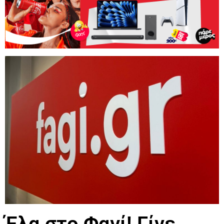
Έλα στο Φαγί! Γίνε