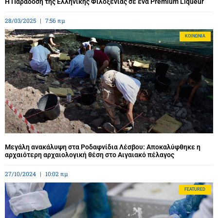
Η Παράδοση της Ελληνικής Φιλοξενίας σε ένα Premium Liqueur
28/03/2025
7:56 πμ
ΚΟΙΝΩΝΊΑ
Μεγάλη ανακάλυψη στα Ροδαφνίδια Λέσβου: Αποκαλύφθηκε η
αρχαιότερη αρχαιολογική θέση στο Αιγαιακό πέλαγος
27/10/2024
10:02 πμ
FEATURED