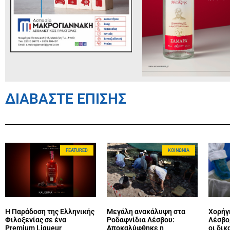
ΔΙΑΒΑΣΤΕ ΕΠΙΣΗΣ
FEATURED
ΚΟΙΝΩΝΊΑ
Η Παράδοση της Ελληνικής
Μεγάλη ανακάλυψη στα
Χορήγ
Φιλοξενίας σε ένα
Ροδαφνίδια Λέσβου:
Λέσβο,
Premium Liqueur
Αποκαλύφθηκε η
οι δικ