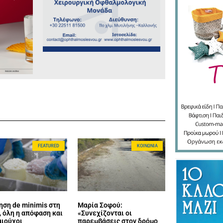
FEATURED
ΚΟΙΝΩΝΊΑ
ηση de minimis στη
Μαρία Σοφού:
 όλη η απόφαση και
«Συνεχίζονται οι
αιούχοι
παρεμβάσεις στον δρόμο