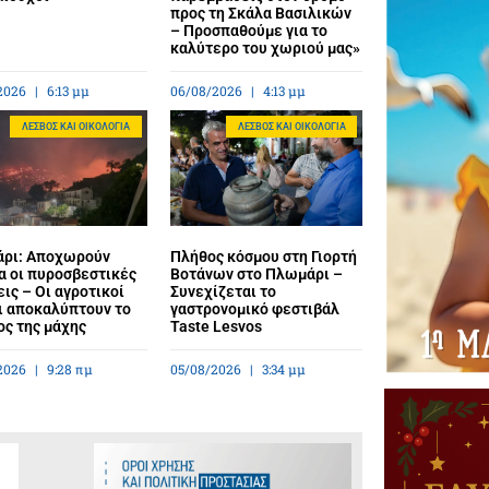
προς τη Σκάλα Βασιλικών
– Προσπαθούμε για το
καλύτερο του χωριού μας»
2026
6:13 μμ
06/08/2026
4:13 μμ
ΛΈΣΒΟΣ ΚΑΙ ΟΙΚΟΛΟΓΊΑ
ΛΈΣΒΟΣ ΚΑΙ ΟΙΚΟΛΟΓΊΑ
ρι: Αποχωρούν
Πλήθος κόσμου στη Γιορτή
α οι πυροσβεστικές
Βοτάνων στο Πλωμάρι –
ις – Οι αγροτικοί
Συνεχίζεται το
ι αποκαλύπτουν το
γαστρονομικό φεστιβάλ
ος της μάχης
Taste Lesvos
2026
9:28 πμ
05/08/2026
3:34 μμ