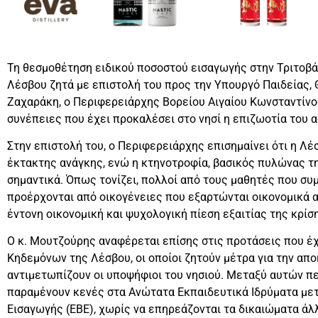
Τη θεσμοθέτηση ειδικού ποσοστού εισαγωγής στην Τριτοβά
Λέσβου ζητά με επιστολή του προς την Υπουργό Παιδείας,
Ζαχαράκη, ο Περιφερειάρχης Βορείου Αιγαίου Κωνσταντίν
συνέπειες που έχει προκαλέσει στο νησί η επιζωοτία του
Στην επιστολή του, ο Περιφερειάρχης επισημαίνει ότι η Λ
έκτακτης ανάγκης, ενώ η κτηνοτροφία, βασικός πυλώνας τη
σημαντικά. Όπως τονίζει, πολλοί από τους μαθητές που συ
προέρχονται από οικογένειες που εξαρτώνται οικονομικά 
έντονη οικονομική και ψυχολογική πίεση εξαιτίας της κρίσ
Ο κ. Μουτζούρης αναφέρεται επίσης στις προτάσεις που έχ
Κηδεμόνων της Λέσβου, οι οποίοι ζητούν μέτρα για την α
αντιμετωπίζουν οι υποψήφιοι του νησιού. Μεταξύ αυτών π
παραμένουν κενές στα Ανώτατα Εκπαιδευτικά Ιδρύματα με
Εισαγωγής (ΕΒΕ), χωρίς να επηρεάζονται τα δικαιώματα ά