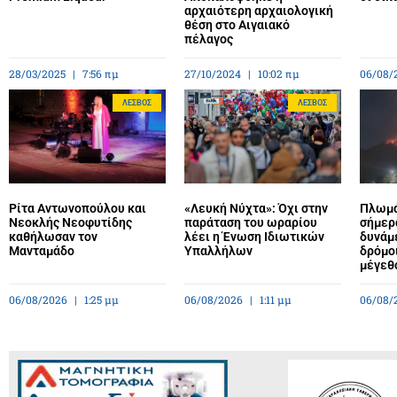
αρχαιότερη αρχαιολογική
θέση στο Αιγαιακό
πέλαγος
28/03/2025
7:56 πμ
27/10/2024
10:02 πμ
06/08/
ΛΈΣΒΟΣ
ΛΈΣΒΟΣ
Ρίτα Αντωνοπούλου και
«Λευκή Νύχτα»: Όχι στην
Πλωμά
Νεοκλής Νεοφυτίδης
παράταση του ωραρίου
σήμερ
καθήλωσαν τον
λέει η Ένωση Ιδιωτικών
δυνάμε
Μανταμάδο
Υπαλλήλων
δρόμο
μέγεθ
06/08/2026
1:25 μμ
06/08/2026
1:11 μμ
06/08/