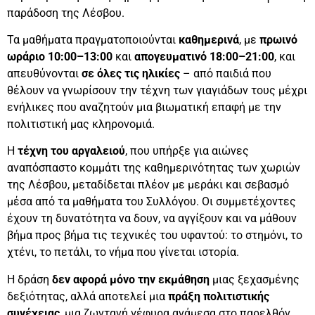
παράδοση της Λέσβου.
Τα μαθήματα πραγματοποιούνται
καθημερινά
, με
πρωινό
ωράριο 10:00–13:00
και
απογευματινό 18:00–21:00
, και
απευθύνονται
σε όλες τις ηλικίες
– από παιδιά που
θέλουν να γνωρίσουν την τέχνη των γιαγιάδων τους μέχρι
ενήλικες που αναζητούν μια βιωματική επαφή με την
πολιτιστική μας κληρονομιά.
Η
τέχνη του αργαλειού
, που υπήρξε για αιώνες
αναπόσπαστο κομμάτι της καθημερινότητας των χωριών
της Λέσβου, μεταδίδεται πλέον με μεράκι και σεβασμό
μέσα από τα μαθήματα του Συλλόγου. Οι συμμετέχοντες
έχουν τη δυνατότητα να δουν, να αγγίξουν και να μάθουν
βήμα προς βήμα τις τεχνικές του υφαντού: το στημόνι, το
χτένι, το πετάλι, το νήμα που γίνεται ιστορία.
Η δράση
δεν αφορά μόνο την εκμάθηση
μιας ξεχασμένης
δεξιότητας, αλλά αποτελεί μια
πράξη πολιτιστικής
συνέχειας
, μια ζωντανή γέφυρα ανάμεσα στο παρελθόν