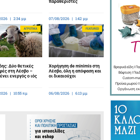
παραθεριστές
2026
2:34 μμ
07/08/2026
1:42 μμ
ΑΓΡΟΤΙΚΆ
FEATURED
ης: Δύο θετικές
Χορήγηση de minimis στη
φές στη Λέσβο –
Λέσβο, όλη η απόφαση και
νει ενεργός ο ιός
οι δικαιούχοι
2026
10:55 πμ
06/08/2026
6:13 μμ