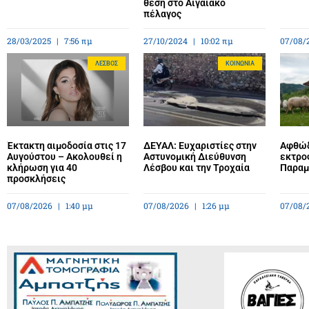
θέση στο Αιγαιακό
πέλαγος
28/03/2025
7:56 πμ
27/10/2024
10:02 πμ
07/08/
ΛΈΣΒΟΣ
ΚΟΙΝΩΝΊΑ
Έκτακτη αιμοδοσία στις 17
ΔΕΥΑΛ: Ευχαριστίες στην
Αφθώδ
Αυγούστου – Ακολουθεί η
Αστυνομική Διεύθυνση
εκτρο
κλήρωση για 40
Λέσβου και την Τροχαία
Παραμέ
προσκλήσεις
07/08/2026
1:40 μμ
07/08/2026
1:26 μμ
07/08/