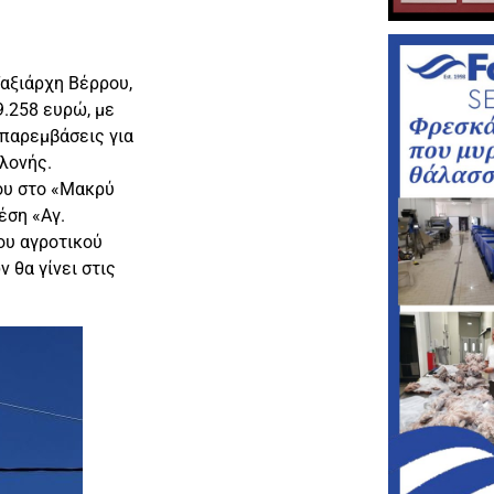
αξιάρχη Βέρρου,
.258 ευρώ, με
 παρεμβάσεις για
λονής.
ου στο «Μακρύ
έση «Αγ.
ου αγροτικού
θα γίνει στις