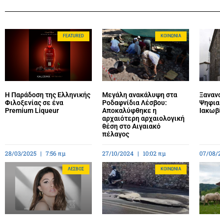
FEATURED
ΚΟΙΝΩΝΊΑ
Η Παράδοση της Ελληνικής
Μεγάλη ανακάλυψη στα
Ξανανο
Φιλοξενίας σε ένα
Ροδαφνίδια Λέσβου:
Ψηφια
Premium Liqueur
Αποκαλύφθηκε η
Ιακωβ
αρχαιότερη αρχαιολογική
θέση στο Αιγαιακό
πέλαγος
28/03/2025
7:56 πμ
27/10/2024
10:02 πμ
07/08/
ΛΈΣΒΟΣ
ΚΟΙΝΩΝΊΑ