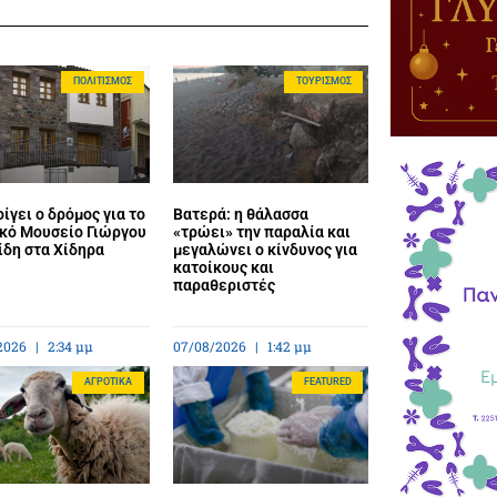
ΠΟΛΙΤΙΣΜΌΣ
ΤΟΥΡΙΣΜΌΣ
ίγει ο δρόμος για το
Βατερά: η θάλασσα
κό Μουσείο Γιώργου
«τρώει» την παραλία και
ίδη στα Χίδηρα
μεγαλώνει ο κίνδυνος για
κατοίκους και
παραθεριστές
2026
2:34 μμ
07/08/2026
1:42 μμ
ΑΓΡΟΤΙΚΆ
FEATURED