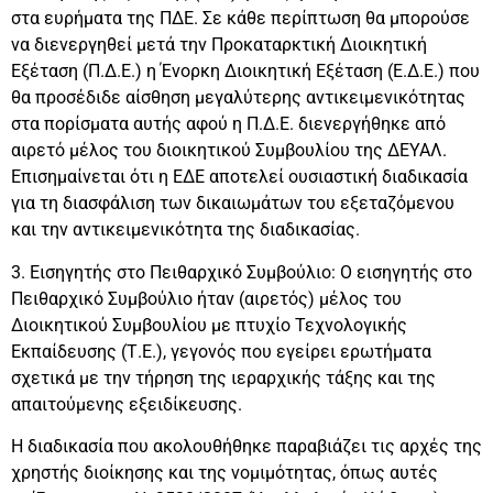
στα ευρήματα της ΠΔΕ. Σε κάθε περίπτωση θα μπορούσε
να διενεργηθεί μετά την Προκαταρκτική Διοικητική
Εξέταση (Π.Δ.Ε.) η Ένορκη Διοικητική Εξέταση (Ε.Δ.Ε.) που
θα προσέδιδε αίσθηση μεγαλύτερης αντικειμενικότητας
στα πορίσματα αυτής αφού η Π.Δ.Ε. διενεργήθηκε από
αιρετό μέλος του διοικητικού Συμβουλίου της ΔΕΥΑΛ.
Επισημαίνεται ότι η ΕΔΕ αποτελεί ουσιαστική διαδικασία
για τη διασφάλιση των δικαιωμάτων του εξεταζόμενου
και την αντικειμενικότητα της διαδικασίας.
3. Εισηγητής στο Πειθαρχικό Συμβούλιο: Ο εισηγητής στο
Πειθαρχικό Συμβούλιο ήταν (αιρετός) μέλος του
Διοικητικού Συμβουλίου με πτυχίο Τεχνολογικής
Εκπαίδευσης (Τ.Ε.), γεγονός που εγείρει ερωτήματα
σχετικά με την τήρηση της ιεραρχικής τάξης και της
απαιτούμενης εξειδίκευσης.
Η διαδικασία που ακολουθήθηκε παραβιάζει τις αρχές της
χρηστής διοίκησης και της νομιμότητας, όπως αυτές