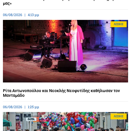
μας»
06/08/2026
4:13 μμ
ΛΈΣΒΟΣ
Ρίτα Αντωνοπούλου και Νεοκλής Νεοφυτίδης καθήλωσαν τον
Μανταμάδο
06/08/2026
1:25 μμ
ΛΈΣΒΟΣ