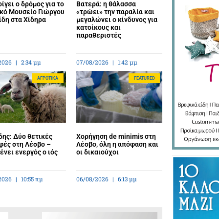
ίγει ο δρόμος για το
Βατερά: η θάλασσα
κό Μουσείο Γιώργου
«τρώει» την παραλία και
ίδη στα Χίδηρα
μεγαλώνει ο κίνδυνος για
κατοίκους και
παραθεριστές
2026
2:34 μμ
07/08/2026
1:42 μμ
ΑΓΡΟΤΙΚΆ
FEATURED
ης: Δύο θετικές
Χορήγηση de minimis στη
φές στη Λέσβο –
Λέσβο, όλη η απόφαση και
νει ενεργός ο ιός
οι δικαιούχοι
2026
10:55 πμ
06/08/2026
6:13 μμ