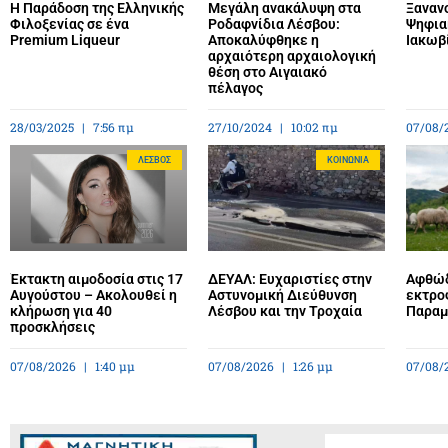
Η Παράδοση της Ελληνικής
Μεγάλη ανακάλυψη στα
Ξανανο
Φιλοξενίας σε ένα
Ροδαφνίδια Λέσβου:
Ψηφια
Premium Liqueur
Αποκαλύφθηκε η
Ιακωβ
αρχαιότερη αρχαιολογική
θέση στο Αιγαιακό
πέλαγος
28/03/2025
7:56 πμ
27/10/2024
10:02 πμ
07/08/
ΛΈΣΒΟΣ
ΚΟΙΝΩΝΊΑ
Έκτακτη αιμοδοσία στις 17
ΔΕΥΑΛ: Ευχαριστίες στην
Αφθώδ
Αυγούστου – Ακολουθεί η
Αστυνομική Διεύθυνση
εκτρο
κλήρωση για 40
Λέσβου και την Τροχαία
Παραμέ
προσκλήσεις
07/08/2026
1:40 μμ
07/08/2026
1:26 μμ
07/08/