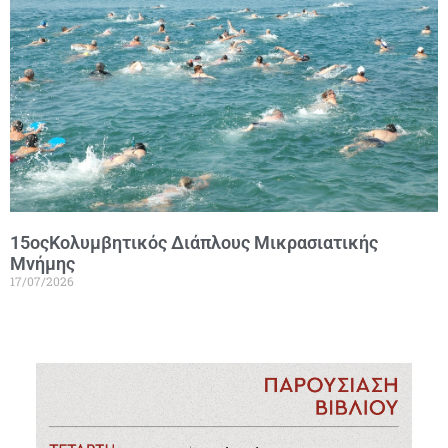
15οςΚολυμβητικός Διάπλους Μικρασιατικής
Μνήμης
17/07/2026