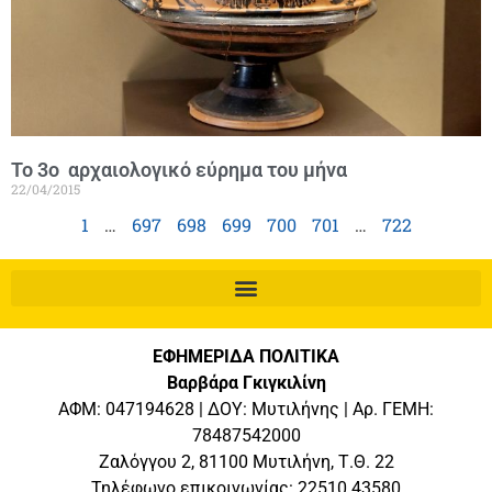
Το 3ο αρχαιολογικό εύρημα του μήνα
22/04/2015
1
…
697
698
699
700
701
…
722
ΕΦΗΜΕΡΙΔΑ ΠΟΛΙΤΙΚΑ
Βαρβάρα Γκιγκιλίνη
ΑΦΜ: 047194628 | ΔΟΥ: Μυτιλήνης | Αρ. ΓΕΜΗ:
78487542000
Ζαλόγγου 2, 81100 Μυτιλήνη, Τ.Θ. 22
Τηλέφωνο επικοινωνίας: 22510 43580