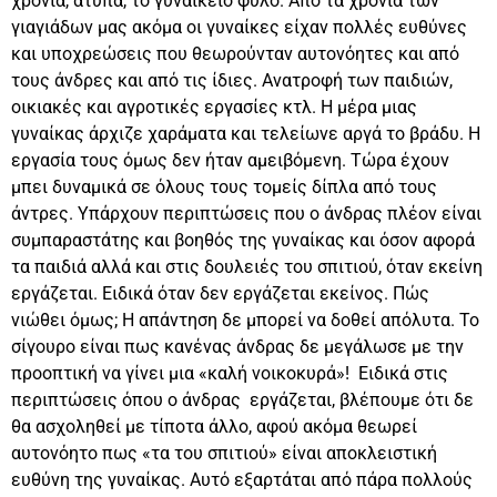
χρόνια, άτυπα, το γυναικείο φύλο. Από τα χρόνια των
γιαγιάδων μας ακόμα οι γυναίκες είχαν πολλές ευθύνες
και υποχρεώσεις που θεωρούνταν αυτονόητες και από
τους άνδρες και από τις ίδιες. Ανατροφή των παιδιών,
οικιακές και αγροτικές εργασίες κτλ. Η μέρα μιας
γυναίκας άρχιζε χαράματα και τελείωνε αργά το βράδυ. Η
εργασία τους όμως δεν ήταν αμειβόμενη. Τώρα έχουν
μπει δυναμικά σε όλους τους τομείς δίπλα από τους
άντρες. Υπάρχουν περιπτώσεις που ο άνδρας πλέον είναι
συμπαραστάτης και βοηθός της γυναίκας και όσον αφορά
τα παιδιά αλλά και στις δουλειές του σπιτιού, όταν εκείνη
εργάζεται. Ειδικά όταν δεν εργάζεται εκείνος. Πώς
νιώθει όμως; Η απάντηση δε μπορεί να δοθεί απόλυτα. Το
σίγουρο είναι πως κανένας άνδρας δε μεγάλωσε με την
προοπτική να γίνει μια «καλή νοικοκυρά»! Ειδικά στις
περιπτώσεις όπου ο άνδρας εργάζεται, βλέπουμε ότι δε
θα ασχοληθεί με τίποτα άλλο, αφού ακόμα θεωρεί
αυτονόητο πως «τα του σπιτιού» είναι αποκλειστική
ευθύνη της γυναίκας. Αυτό εξαρτάται από πάρα πολλούς