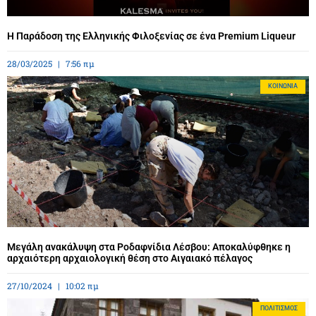
Η Παράδοση της Ελληνικής Φιλοξενίας σε ένα Premium Liqueur
28/03/2025
7:56 πμ
ΚΟΙΝΩΝΊΑ
Μεγάλη ανακάλυψη στα Ροδαφνίδια Λέσβου: Αποκαλύφθηκε η
αρχαιότερη αρχαιολογική θέση στο Αιγαιακό πέλαγος
27/10/2024
10:02 πμ
ΠΟΛΙΤΙΣΜΌΣ