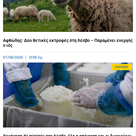
Αφθώδης: Δύο θετικές εκτροφές στη Λέσβο – Παραμένει ενεργός
ο ιός
07/08/2026
10:55 πμ
FEATURED