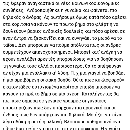
τις έφεραν αναγκαστικά οι νέες κοινωνικοοικονομικές
συνθήκες; Ανδροποιήθηκε η γυναίκα και φαίνεται πιο
θηλυκός ο άνδρας. Ας ρωτήσουμε όμως κατά πόσο αρέσει
στα κορίτσια να κάνουν το πρώτο βήμα στο φλέρτ ή να
δουλεύουν βαριές ανδρικές δουλειές και πόσο αρέσει σε
έναν άντρα να ξεσκονίζει και να κυνηγάει το μωρό να το
ταΐσει. Δεν μπορούμε να πούμε απόλυτα πως οι άνδρες
συμμετέχουν απενοχοποιημένοι. Μπορεί κατ’ ανάγκη να
έχουν αναλάβει αρκετές υποχρεώσεις για να βοηθήσουν
τη γυναίκα τους αλλά οι περισσότεροι θα το απέφευγαν
αν είχαν μια εναλλακτική λύση. Π. χ μια γιαγιά να βοηθάει
ή μια αμειβόμενη οικιακή βοηθό. Ούτε πως κυκλοφορούν
εκατοντάδες ευτυχισμένα κορίτσια επειδή μπορούν να
κάνουν το πρώτο βήμα σε μία σχέση. Καταλήγοντας θα
πω, πως σήμερα σε γενικές γραμμές οι γυναίκες
υποστηρίζουν πως δεν υπάρχουν πια αρσενικά και οι
άνδρες πως δεν υπάρχουν πια θηλυκά. Μοιάζει να είναι
λίγο αδόκιμη αυτή η αλλαγή. Βλέπουμε καθημερινά ένα
είδος δυστυχίας να ίπταται στην ατμόσφαιρα. Η γυναίκα