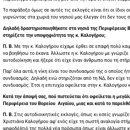
Το παράδοξο όμως σε αυτές τις εκλογές είναι ότι οι ίδιοι 
γυρνώντας στα χωριά του νησιού μας έλεγαν ότι δεν τους σ
Δηλαδή δραστηριοποιηθήκατε στα νησιά της Περιφέρειας Β.
στηρίξετε την υποψηφιότητα της κ. Καλογήρου;
Π. Β.
Με την κ. Καλογήρου είχαμε έρθει σε επαφή πολύ και
να βοηθήσω το έκανα. Άλλωστε η κ. Καλογήρου με γνώριζε
αυτοδιοίκηση και ήξερε ότι είχε έναν άνθρωπο που τη στήρ
Παρ’ όλα αυτά, η νίκη είναι του συνδυασμού της ο οποίος ή
συνδυασμός. Δηλαδή ενώ στηριζόταν από τη ΝΔ, δεν είχε το
συνδυασμός. Έτσι η επιτυχία οφείλεται στην κ. Καλογήρου 
Κατά την άποψή σας, πού πιστεύεται ότι οφείλεται η μεγά
Περιφέρεια του Βορείου Αιγαίου, μιας και κατά το παρελθό
Π. Β.
Στις αυτοδιοικητικές εκλογές, όπως κι εσείς γνωρίζ
Χριστιάνα Καλογήρου αφ’ ενός είχε τη σωστή αναλογία στή
ψηφοδέλτιό της πολλά νέα πρόσωπα όπως είναι άλλωστε κα