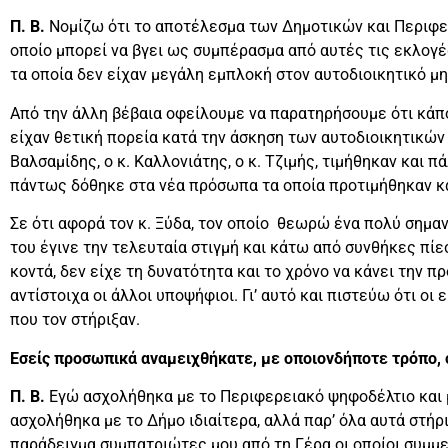
Π. Β.
Νομίζω ότι το αποτέλεσμα των Δημοτικών και Περιφε
οποίο μπορεί να βγει ως συμπέρασμα από αυτές τις εκλογέ
τα οποία δεν είχαν μεγάλη εμπλοκή στον αυτοδιοικητικό μ
Από την άλλη βέβαια οφείλουμε να παρατηρήσουμε ότι κάπ
είχαν θετική πορεία κατά την άσκηση των αυτοδιοικητικών 
Βαλσαμίδης, ο κ. Καλλονιάτης, ο κ. Τζιμής, τιμήθηκαν και π
πάντως δόθηκε στα νέα πρόσωπα τα οποία προτιμήθηκαν κ
Σε ότι αφορά τον κ. Ξύδα, τον οποίο θεωρώ ένα πολύ σημα
του έγινε την τελευταία στιγμή και κάτω από συνθήκες πίε
κοντά, δεν είχε τη δυνατότητα και το χρόνο να κάνει την 
αντίστοιχα οι άλλοι υποψήφιοι. Γι’ αυτό και πιστεύω ότι οι
που τον στήριξαν.
Εσείς προσωπικά αναμειχθήκατε, με οποιονδήποτε τρόπο, 
Π. Β.
Εγώ ασχολήθηκα με το Περιφερειακό ψηφοδέλτιο και 
ασχολήθηκα με το Δήμο ιδιαίτερα, αλλά παρ’ όλα αυτά στή
παράδειγμα συμπατριώτες μου από τη Γέρα οι οποίοι συμμε