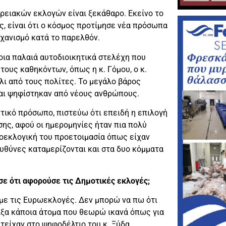
ρειακών εκλογών είναι ξεκάθαρο. Εκείνο το
ς, είναι ότι ο κόσμος προτίμησε νέα πρόσωπα
ηχανισμό κατά το παρελθόν.
οια παλαιά αυτοδιοικητικά στελέχη που
τους καθηκόντων, όπως η κ. Γόμου, ο κ.
άλι από τους πολίτες. Το μεγάλο βάρος
αι ψηφίστηκαν από νέους ανθρώπους.
ντικό πρόσωπο, πιστεύω ότι επειδή η επιλογή
σης, αφού οι ημερομηνίες ήταν πια πολύ
προεκλογική του προετοιμασία όπως είχαν
 ευθύνες καταμερίζονται και στα δυο κόμματα
σε ότι αφορούσε τις Δημοτικές εκλογές;
με τις Ευρωεκλογές. Δεν μπορώ να πω ότι
ριξα κάποια άτομα που θεωρώ ικανά όπως για
τείχαν στο ψηφοδέλτιο του κ. Ξύδα.