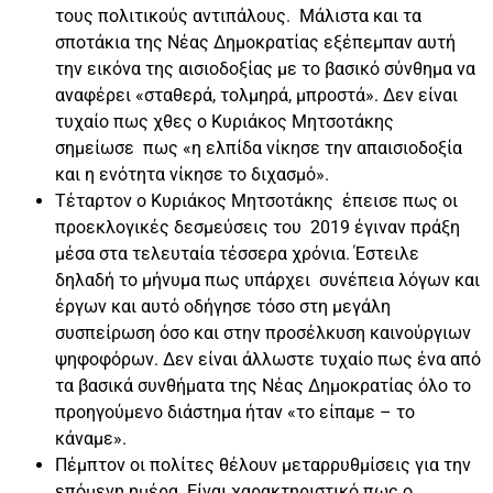
τους πολιτικούς αντιπάλους. Μάλιστα και τα
σποτάκια της Νέας Δημοκρατίας εξέπεμπαν αυτή
την εικόνα της αισιοδοξίας με το βασικό σύνθημα να
αναφέρει «σταθερά, τολμηρά, μπροστά». Δεν είναι
τυχαίο πως χθες ο Κυριάκος Μητσοτάκης
σημείωσε πως «η ελπίδα νίκησε την απαισιοδοξία
και η ενότητα νίκησε το διχασμό».
Τέταρτον ο Κυριάκος Μητσοτάκης έπεισε πως οι
προεκλογικές δεσμεύσεις του 2019 έγιναν πράξη
μέσα στα τελευταία τέσσερα χρόνια. Έστειλε
δηλαδή το μήνυμα πως υπάρχει συνέπεια λόγων και
έργων και αυτό οδήγησε τόσο στη μεγάλη
συσπείρωση όσο και στην προσέλκυση καινούργιων
ψηφοφόρων. Δεν είναι άλλωστε τυχαίο πως ένα από
τα βασικά συνθήματα της Νέας Δημοκρατίας όλο το
προηγούμενο διάστημα ήταν «το είπαμε – το
κάναμε».
Πέμπτον οι πολίτες θέλουν μεταρρυθμίσεις για την
επόμενη ημέρα. Είναι χαρακτηριστικό πως ο