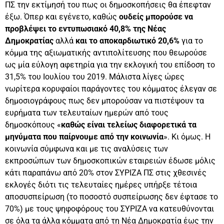
ΠΣ την εκτίμησή του πως οι δημοσκοπήσεις θα έπεφταν
έξω. Όπερ και εγένετο, καθώς
ουδείς μπορούσε να
προβλέψει το εντυπωσιακό 40,8% της Νέας
Δημοκρατίας
αλλά
και το αποκαρδιωτικό 20,6%
για το
κόμμα της αξιωματικής αντιπολίτευσης που θεωρούσε
ως μία εύλογη αφετηρία για την εκλογική του επίδοση το
31,5% του Ιουλίου του 2019. Μάλιστα λίγες ώρες
νωρίτερα κορυφαίοι παράγοντες του κόμματος έλεγαν σε
δημοσιογράφους πως δεν μπορούσαν να πιστέψουν τα
ευρήματα των τελευταίων ημερών από τους
δημοσκόπους «
καθώς είναι τελείως διαφορετικά τα
μηνύματα που παίρνουμε από την κοινωνία
». Κι όμως. Η
κοινωνία σύμφωνα και με τις αναλύσεις των
εκπροσώπων των δημοσκοπικών εταιρειών έδωσε μόλις
κάτι παραπάνω από 20% στον ΣΥΡΙΖΑ ΠΣ στις χθεσινές
εκλογές διότι τις τελευταίες ημέρες υπήρξε τέτοια
αποσυσπείρωση (το ποσοστό συσπείρωσης δεν έφτασε το
70%) με τους ψηφοφόρους του ΣΥΡΙΖΑ να κατευθύνονται
σε όλα τα άλλα κόμματα από τη Νέα Δημοκρατία έως την