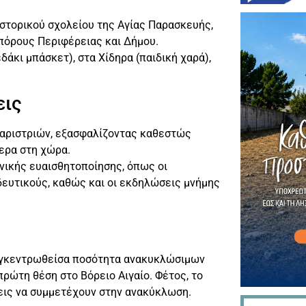
ιστορικού σχολείου της Αγίας Παρασκευής,
 πόρους Περιφέρειας και Δήμου.
άκι μπάσκετ), στα Χίδηρα (παιδική χαρά),
εις
θαριστριών, εξασφαλίζοντας καθεστώς
ερα στη χώρα.
νικής ευαισθητοποίησης, όπως οι
δευτικούς, καθώς και οι εκδηλώσεις μνήμης
υγκεντρωθείσα ποσότητα ανακυκλώσιμων
πρώτη θέση στο Βόρειο Αιγαίο. Φέτος, το
σεις να συμμετέχουν στην ανακύκλωση.