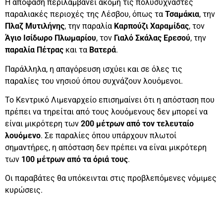
Η απόφαση περιλαμβάνει ακόμη τις πολυσύχναστες
παραλιακές περιοχές της Λέσβου, όπως τα
Τσαμάκια
, την
Πλαζ Μυτιλήνης
, την παραλία
Καρπούζι Χαραμίδας
, τον
Άγιο Ισίδωρο Πλωμαρίου
, τον
Γιαλό Σκάλας Ερεσού
, την
παραλία Πέτρας
και τα
Βατερά
.
Παράλληλα, η απαγόρευση ισχύει και σε όλες τις
παραλίες του νησιού όπου συχνάζουν λουόμενοι.
Το Κεντρικό Λιμεναρχείο επισημαίνει ότι η απόσταση που
πρέπει να τηρείται από τους λουόμενους δεν μπορεί να
είναι μικρότερη των
200 μέτρων από τον τελευταίο
λουόμενο
. Σε παραλίες όπου υπάρχουν πλωτοί
σημαντήρες, η απόσταση δεν πρέπει να είναι μικρότερη
των
100 μέτρων από τα όριά τους
.
Οι παραβάτες θα υπόκεινται στις προβλεπόμενες νόμιμες
κυρώσεις.