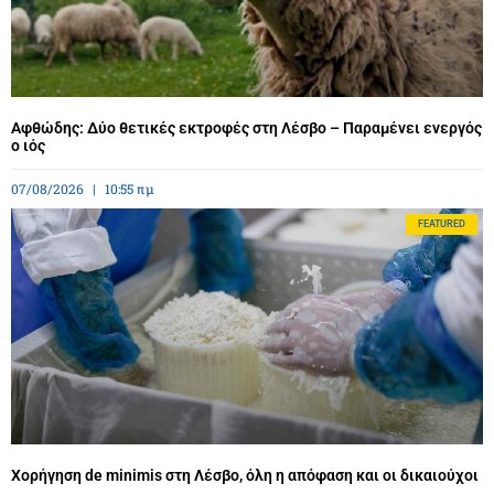
Αφθώδης: Δύο θετικές εκτροφές στη Λέσβο – Παραμένει ενεργός
ο ιός
07/08/2026
10:55 πμ
FEATURED
Χορήγηση de minimis στη Λέσβο, όλη η απόφαση και οι δικαιούχοι