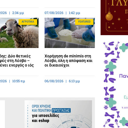
2026
2:34 μμ
07/08/2026
1:42 μμ
ΑΓΡΟΤΙΚΆ
FEATURED
ης: Δύο θετικές
Χορήγηση de minimis στη
φές στη Λέσβο –
Λέσβο, όλη η απόφαση και
νει ενεργός ο ιός
οι δικαιούχοι
2026
10:55 πμ
06/08/2026
6:13 μμ