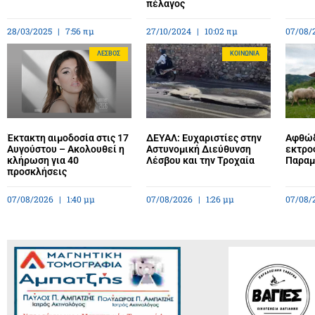
πέλαγος
28/03/2025
7:56 πμ
27/10/2024
10:02 πμ
07/08/
ΛΈΣΒΟΣ
ΚΟΙΝΩΝΊΑ
Έκτακτη αιμοδοσία στις 17
ΔΕΥΑΛ: Ευχαριστίες στην
Αφθώδ
Αυγούστου – Ακολουθεί η
Αστυνομική Διεύθυνση
εκτρο
κλήρωση για 40
Λέσβου και την Τροχαία
Παραμέ
προσκλήσεις
07/08/2026
1:40 μμ
07/08/2026
1:26 μμ
07/08/