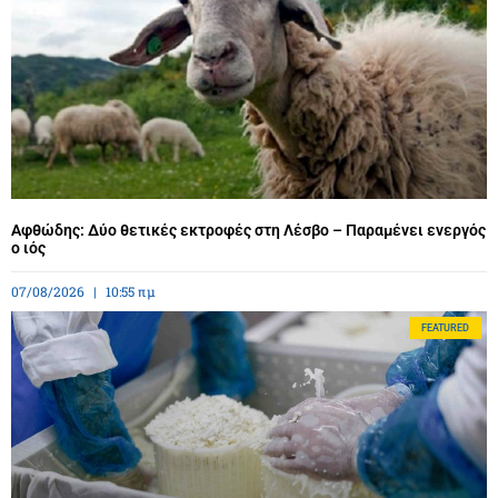
Αφθώδης: Δύο θετικές εκτροφές στη Λέσβο – Παραμένει ενεργός
ο ιός
07/08/2026
10:55 πμ
FEATURED