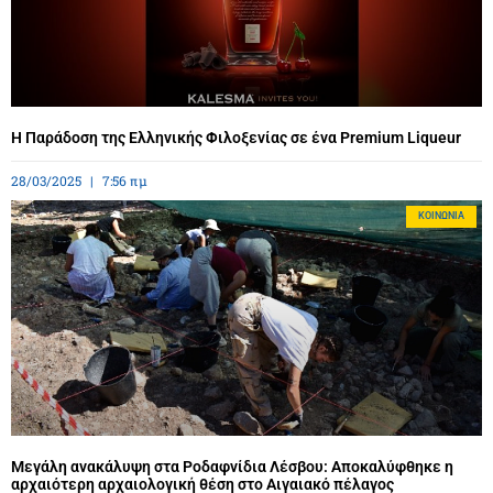
Η Παράδοση της Ελληνικής Φιλοξενίας σε ένα Premium Liqueur
28/03/2025
7:56 πμ
ΚΟΙΝΩΝΊΑ
Μεγάλη ανακάλυψη στα Ροδαφνίδια Λέσβου: Αποκαλύφθηκε η
αρχαιότερη αρχαιολογική θέση στο Αιγαιακό πέλαγος