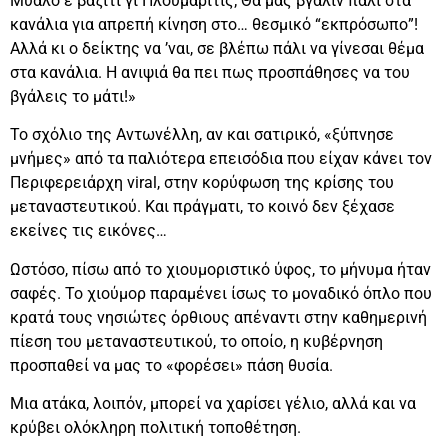
Μυαλό έ βάζιτι γι Πλουμαρίτις; Θα μας βγάλιν πάλι στα
κανάλια για απρεπή κίνηση στο… θεσμικό “εκπρόσωπο”!
Αλλά κι ο δείκτης να ’ναι, σε βλέπω πάλι να γίνεσαι θέμα
στα κανάλια. Η ανιψιά θα πει πως προσπάθησες να του
βγάλεις το μάτι!»
Το σχόλιο της Αντωνέλλη, αν και σατιρικό, «ξύπνησε
μνήμες» από τα παλιότερα επεισόδια που είχαν κάνει τον
Περιφερειάρχη viral, στην κορύφωση της κρίσης του
μεταναστευτικού. Και πράγματι, το κοινό δεν ξέχασε
εκείνες τις εικόνες…
Ωστόσο, πίσω από το χιουμοριστικό ύφος, το μήνυμα ήταν
σαφές. Το χιούμορ παραμένει ίσως το μοναδικό όπλο που
κρατά τους νησιώτες όρθιους απέναντι στην καθημερινή
πίεση του μεταναστευτικού, το οποίο, η κυβέρνηση
προσπαθεί να μας το «φορέσει» πάση θυσία.
Μια ατάκα, λοιπόν, μπορεί να χαρίσει γέλιο, αλλά και να
κρύβει ολόκληρη πολιτική τοποθέτηση.