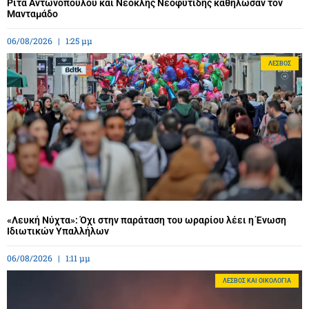
Ρίτα Αντωνοπούλου και Νεοκλής Νεοφυτίδης καθήλωσαν τον
Μανταμάδο
06/08/2026
1:25 μμ
ΛΈΣΒΟΣ
«Λευκή Νύχτα»: Όχι στην παράταση του ωραρίου λέει η Ένωση
Ιδιωτικών Υπαλλήλων
06/08/2026
1:11 μμ
ΛΈΣΒΟΣ ΚΑΙ ΟΙΚΟΛΟΓΊΑ