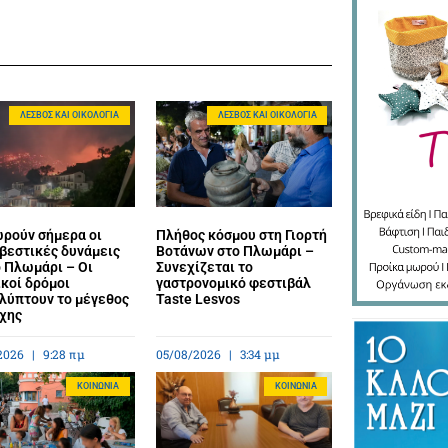
ΛΈΣΒΟΣ ΚΑΙ ΟΙΚΟΛΟΓΊΑ
ΛΈΣΒΟΣ ΚΑΙ ΟΙΚΟΛΟΓΊΑ
ρούν σήμερα οι
Πλήθος κόσμου στη Γιορτή
βεστικές δυνάμεις
Βοτάνων στο Πλωμάρι –
ο Πλωμάρι – Οι
Συνεχίζεται το
κοί δρόμοι
γαστρονομικό φεστιβάλ
λύπτουν το μέγεθος
Taste Lesvos
άχης
2026
9:28 πμ
05/08/2026
3:34 μμ
ΚΟΙΝΩΝΊΑ
ΚΟΙΝΩΝΊΑ