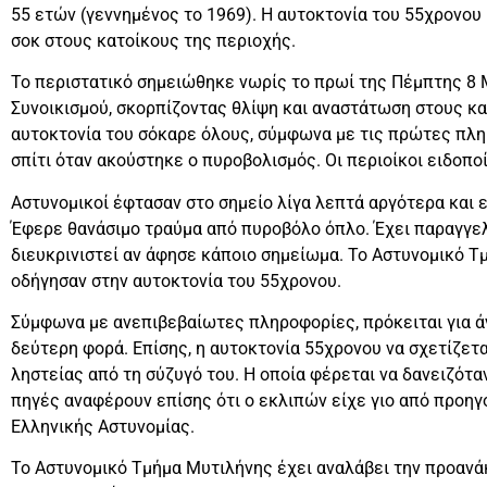
55 ετών (γεννημένος το 1969). Η αυτοκτονία του 55χρονο
σοκ στους κατοίκους της περιοχής.
Το περιστατικό σημειώθηκε νωρίς το πρωί της Πέμπτης 8 Μα
Συνοικισμού, σκορπίζοντας θλίψη και αναστάτωση στους κα
αυτοκτονία του σόκαρε όλους, σύμφωνα με τις πρώτες πλη
σπίτι όταν ακούστηκε ο πυροβολισμός. Οι περιοίκοι ειδοπο
Αστυνομικοί έφτασαν στο σημείο λίγα λεπτά αργότερα και ε
Έφερε θανάσιμο τραύμα από πυροβόλο όπλο. Έχει παραγγελ
διευκρινιστεί αν άφησε κάποιο σημείωμα. Το Αστυνομικό 
οδήγησαν στην αυτοκτονία του 55χρονου.
Σύμφωνα με ανεπιβεβαίωτες πληροφορίες, πρόκειται για άν
δεύτερη φορά. Επίσης, η αυτοκτονία 55χρονου να σχετίζε
ληστείας από τη σύζυγό του. Η οποία φέρεται να δανειζότ
πηγές αναφέρουν επίσης ότι ο εκλιπών είχε γιο από προηγ
Ελληνικής Αστυνομίας.
Το Αστυνομικό Τμήμα Μυτιλήνης έχει αναλάβει την προανάκ