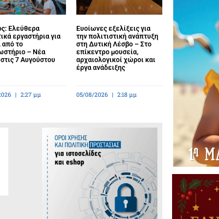
ος: Ελεύθερα
Ευοίωνες εξελίξεις για
ικά εργαστήρια για
την πολιτιστική ανάπτυξη
 από το
στη Δυτική Λέσβο – Στο
ωστήριο – Νέα
επίκεντρο μουσεία,
στις 7 Αυγούστου
αρχαιολογικοί χώροι και
έργα ανάδειξης
2026
2:27 μμ
05/08/2026
2:18 μμ