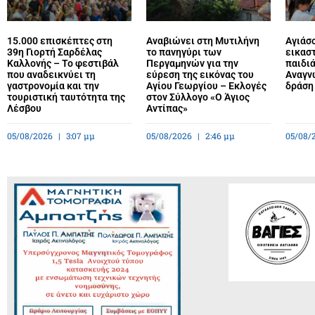
15.000 επισκέπτες στη
Αναβιώνει στη Μυτιλήνη
Αγιάσ
39η Γιορτή Σαρδέλας
το πανηγύρι των
εικαστ
Καλλονής – Το φεστιβάλ
Περγαμηνών για την
παιδιά
που αναδεικνύει τη
εύρεση της εικόνας του
Αναγν
γαστρονομία και την
Αγίου Γεωργίου – Εκλογές
δράση 
τουριστική ταυτότητα της
στον Σύλλογο «Ο Άγιος
Λέσβου
Αντίπας»
05/08/2026
3:07 μμ
05/08/2026
2:46 μμ
05/08/