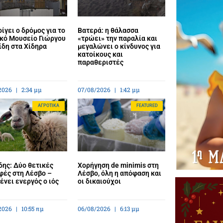
ίγει ο δρόμος για το
Βατερά: η θάλασσα
κό Μουσείο Γιώργου
«τρώει» την παραλία και
ίδη στα Χίδηρα
μεγαλώνει ο κίνδυνος για
κατοίκους και
παραθεριστές
2026
2:34 μμ
07/08/2026
1:42 μμ
ΑΓΡΟΤΙΚΆ
FEATURED
ης: Δύο θετικές
Χορήγηση de minimis στη
φές στη Λέσβο –
Λέσβο, όλη η απόφαση και
νει ενεργός ο ιός
οι δικαιούχοι
2026
10:55 πμ
06/08/2026
6:13 μμ