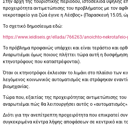
Στην αρχή της τουριστικής περιόδου, ιστοσελίδα υψηλής ε
προχειρότητα αντιμετώπισης του προβλήματος με τον αφθ
νεκροταφείο για ζώα έγινε η Λέσβος» (Παρασκευή 15.05, ώρ
Το σχετικό δημοσίευμα εδώ:
https://www.ieidiseis.gr/ellada/766263/anoichto-nekrotafeio-g
Το πρόβλημα προφανώς υπάρχει και είναι τεράστιο και ορ
Αναρωτιέμαι όμως ποιους πλήττει τώρα αυτή η δυσφήμηση 
κτηνοτρόφους που καταστρέφονται).
Όταν οι κτηνοτρόφοι έκλεισαν το λιμάνι στο πλαίσιο των κ
λεγόμενος κοινωνικός αυτοματισμός και στράφηκαν εναντίο
βιομηχανίας.
Τώρα που, εξαιτίας της προχειρότητας αντιμετώπισης του
αναρωτιέμαι πώς θα λειτουργήσει αυτός ο «αυτοματισμός»
Διότι για την ανεπίτρεπτη προχειρότητα που επικρατεί συ
συγκεκριμένα κέντρα λήψης αποφάσεων σε κεντρικό και το