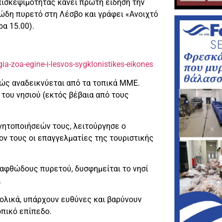
πισκεψιμότητας κάνει πρώτη είδηση την
ώδη πυρετό στη Λέσβο και γράφει «Ανοιχτό
α 15.00).
ia-zoa-egine-i-lesvos-sygklonistikes-eikones
θώς αναδεικνύεται από τα τοπικά ΜΜΕ.
του νησιού (εκτός βέβαια από τους
ινητοποιήσεών τους, λειτούργησε ο
ν τους οι επαγγελματίες της τουριστικής
 αφθώδους πυρετού, δυσφημείται το νησί
.
νολικά, υπάρχουν ευθύνες και βαρύνουν
πικό επίπεδο.