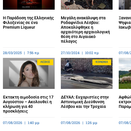
Η Παράδοση της Ελληνικής
Μεγάλη ανακάλυψη στα
Ξανανο
Φιλοξενίας σε ένα
Ροδαφνίδια Λέσβου:
Ψηφια
Premium Liqueur
Αποκαλύφθηκε η
Ιακωβ
αρχαιότερη αρχαιολογική
θέση στο Αιγαιακό
πέλαγος
28/03/2025
7:56 πμ
27/10/2024
10:02 πμ
07/08/
ΛΈΣΒΟΣ
ΚΟΙΝΩΝΊΑ
Έκτακτη αιμοδοσία στις 17
ΔΕΥΑΛ: Ευχαριστίες στην
Αφθώδ
Αυγούστου – Ακολουθεί η
Αστυνομική Διεύθυνση
εκτρο
κλήρωση για 40
Λέσβου και την Τροχαία
Παραμέ
προσκλήσεις
07/08/2026
1:40 μμ
07/08/2026
1:26 μμ
07/08/