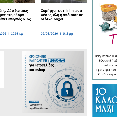
ης: Δύο θετικές
Χορήγηση de minimis στη
φές στη Λέσβο –
Λέσβο, όλη η απόφαση και
νει ενεργός ο ιός
οι δικαιούχοι
2026
10:55 πμ
06/08/2026
6:13 μμ