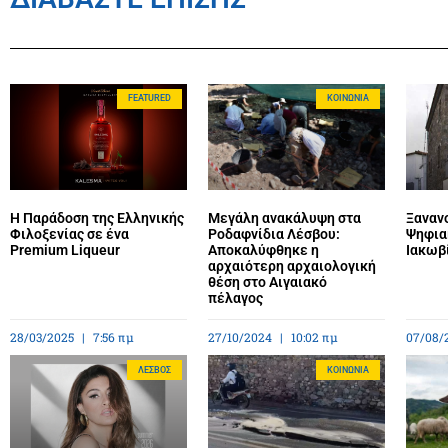
FEATURED
ΚΟΙΝΩΝΊΑ
Η Παράδοση της Ελληνικής
Μεγάλη ανακάλυψη στα
Ξανανο
Φιλοξενίας σε ένα
Ροδαφνίδια Λέσβου:
Ψηφια
Premium Liqueur
Αποκαλύφθηκε η
Ιακωβ
αρχαιότερη αρχαιολογική
θέση στο Αιγαιακό
πέλαγος
28/03/2025
7:56 πμ
27/10/2024
10:02 πμ
07/08/
ΛΈΣΒΟΣ
ΚΟΙΝΩΝΊΑ