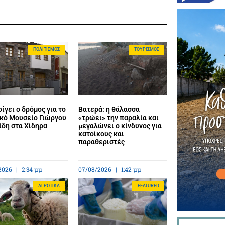
ΠΟΛΙΤΙΣΜΌΣ
ΤΟΥΡΙΣΜΌΣ
ίγει ο δρόμος για το
Βατερά: η θάλασσα
κό Μουσείο Γιώργου
«τρώει» την παραλία και
ίδη στα Χίδηρα
μεγαλώνει ο κίνδυνος για
κατοίκους και
παραθεριστές
2026
2:34 μμ
07/08/2026
1:42 μμ
ΑΓΡΟΤΙΚΆ
FEATURED