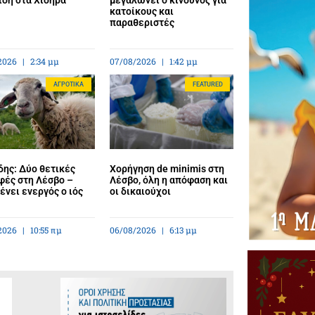
ίδη στα Χίδηρα
μεγαλώνει ο κίνδυνος για
κατοίκους και
παραθεριστές
2026
2:34 μμ
07/08/2026
1:42 μμ
ΑΓΡΟΤΙΚΆ
FEATURED
ης: Δύο θετικές
Χορήγηση de minimis στη
φές στη Λέσβο –
Λέσβο, όλη η απόφαση και
νει ενεργός ο ιός
οι δικαιούχοι
2026
10:55 πμ
06/08/2026
6:13 μμ