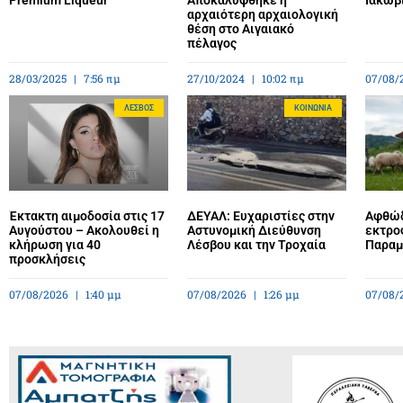
Premium Liqueur
Αποκαλύφθηκε η
Ιακωβ
αρχαιότερη αρχαιολογική
θέση στο Αιγαιακό
πέλαγος
28/03/2025
7:56 πμ
27/10/2024
10:02 πμ
07/08/
ΛΈΣΒΟΣ
ΚΟΙΝΩΝΊΑ
Έκτακτη αιμοδοσία στις 17
ΔΕΥΑΛ: Ευχαριστίες στην
Αφθώδ
Αυγούστου – Ακολουθεί η
Αστυνομική Διεύθυνση
εκτρο
κλήρωση για 40
Λέσβου και την Τροχαία
Παραμέ
προσκλήσεις
07/08/2026
1:40 μμ
07/08/2026
1:26 μμ
07/08/