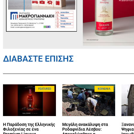
ΔΙΑΒΑΣΤΕ ΕΠΙΣΗΣ
FEATURED
ΚΟΙΝΩΝΊΑ
Η Παράδοση της Ελληνικής
Μεγάλη ανακάλυψη στα
Ξανανο
Φιλοξενίας σε ένα
Ροδαφνίδια Λέσβου:
Ψηφια