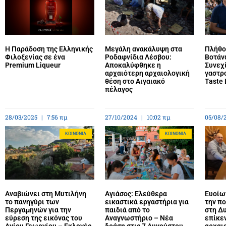
Η Παράδοση της Ελληνικής
Μεγάλη ανακάλυψη στα
Πλήθο
Φιλοξενίας σε ένα
Ροδαφνίδια Λέσβου:
Βοτάν
Premium Liqueur
Αποκαλύφθηκε η
Συνεχί
αρχαιότερη αρχαιολογική
γαστρ
θέση στο Αιγαιακό
Taste 
πέλαγος
28/03/2025
7:56 πμ
27/10/2024
10:02 πμ
05/08/
ΚΟΙΝΩΝΊΑ
ΚΟΙΝΩΝΊΑ
Αναβιώνει στη Μυτιλήνη
Αγιάσος: Ελεύθερα
Ευοίων
το πανηγύρι των
εικαστικά εργαστήρια για
την πο
Περγαμηνών για την
παιδιά από το
στη Δυ
εύρεση της εικόνας του
Αναγνωστήριο – Νέα
επίκε