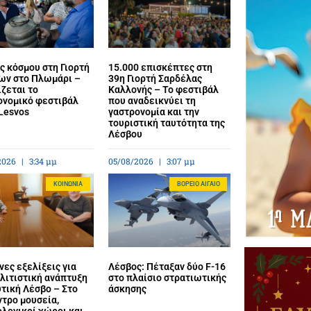
ς κόσμου στη Γιορτή
15.000 επισκέπτες στη
ων στο Πλωμάρι –
39η Γιορτή Σαρδέλας
ζεται το
Καλλονής – Το φεστιβάλ
ονομικό φεστιβάλ
που αναδεικνύει τη
Lesvos
γαστρονομία και την
τουριστική ταυτότητα της
Λέσβου
2026
3:34 μμ
05/08/2026
3:07 μμ
ΚΟΙΝΩΝΊΑ
BΌΡΕΙΟ ΑΙΓΑΊΟ
ες εξελίξεις για
Λέσβος: Πέταξαν δύο F-16
λιτιστική ανάπτυξη
στο πλαίσιο στρατιωτικής
τική Λέσβο – Στο
άσκησης
ντρο μουσεία,