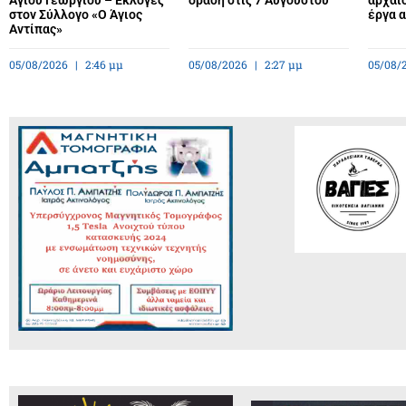
Αγίου Γεωργίου – Εκλογές
δράση στις 7 Αυγούστου
αρχαιο
στον Σύλλογο «Ο Άγιος
έργα 
Αντίπας»
05/08/2026
2:46 μμ
05/08/2026
2:27 μμ
05/08/