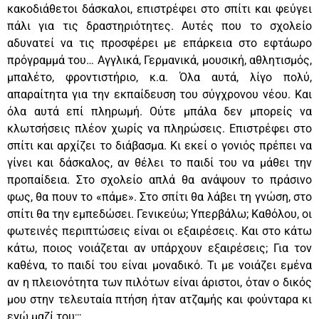
κακοδιάθετοι δάσκαλοι, επιστρέφει στο σπίτι και φεύγει
πάλι για τις δραστηριότητες. Αυτές που το σχολείο
αδυνατεί να τις προσφέρει με επάρκεια στο εφτάωρο
πρόγραμμά του… Αγγλικά, Γερμανικά, μουσική, αθλητισμός,
μπαλέτο, φροντιστήριο, κ.α. Όλα αυτά, λίγο πολύ,
απαραίτητα για την εκπαίδευση του σύγχρονου νέου. Και
όλα αυτά επί πληρωμή. Ούτε μπάλα δεν μπορείς να
κλωτσήσεις πλέον χωρίς να πληρώσεις. Επιστρέφει στο
σπίτι και αρχίζει το διάβασμα. Κι εκεί ο γονιός πρέπει να
γίνει και δάσκαλος, αν θέλει το παιδί του να μάθει την
προπαίδεια. Στο σχολείο απλά θα ανάψουν το πράσινο
φως, θα πουν το «πάμε». Στο σπίτι θα λάβει τη γνώση, στο
σπίτι θα την εμπεδώσει. Γενικεύω; Υπερβάλω; Καθόλου, οι
φωτεινές περιπτώσεις είναι οι εξαιρέσεις. Και στο κάτω
κάτω, ποιος νοιάζεται αν υπάρχουν εξαιρέσεις; Για τον
καθένα, το παιδί του είναι μοναδικό. Τι με νοιάζει εμένα
αν η πλειονότητα των πιλότων είναι άριστοι, όταν ο δικός
μου στην τελευταία πτήση ήταν ατζαμής και φούνταρα κι
εγώ μαζί του;;;