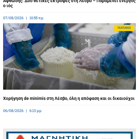
Αφθώδης: Δύο θετικές εκτροφές στη Λέσβο – Παραμένει ενεργός
ο ιός
07/08/2026
10:55 πμ
FEATURED
Χορήγηση de minimis στη Λέσβο, όλη η απόφαση και οι δικαιούχοι
06/08/2026
6:13 μμ