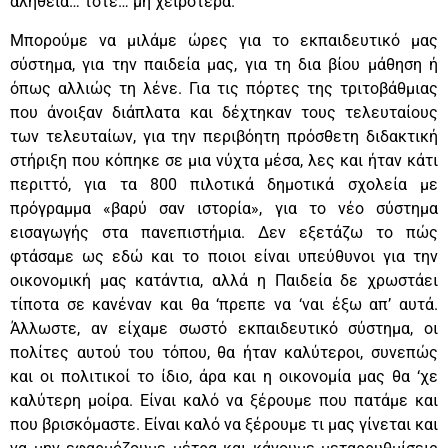
αλήθεια… τότε… μη χειρότερα.
Μπορούμε να μιλάμε ώρες για το εκπαιδευτικό μας
σύστημα, για την παιδεία μας, για τη δια βίου μάθηση ή
όπως αλλιώς τη λένε. Για τις πόρτες της τριτοβάθμιας
που άνοιξαν διάπλατα και δέχτηκαν τους τελευταίους
των τελευταίων, για την περιβόητη πρόσθετη διδακτική
στήριξη που κόπηκε σε μια νύχτα μέσα, λες και ήταν κάτι
περιττό, για τα 800 πιλοτικά δημοτικά σχολεία με
πρόγραμμα «βαρύ σαν ιστορία», για το νέο σύστημα
εισαγωγής στα πανεπιστήμια. Δεν εξετάζω το πώς
φτάσαμε ως εδώ και το ποιοι είναι υπεύθυνοι για την
οικονομική μας κατάντια, αλλά η Παιδεία δε χρωστάει
τίποτα σε κανέναν και θα ‘πρεπε να ‘ναι έξω απ’ αυτά.
Άλλωστε, αν είχαμε σωστό εκπαιδευτικό σύστημα, οι
πολίτες αυτού του τόπου, θα ήταν καλύτεροι, συνεπώς
και οι πολιτικοί το ίδιο, άρα και η οικονομία μας θα ‘χε
καλύτερη μοίρα. Είναι καλό να ξέρουμε που πατάμε και
που βρισκόμαστε. Είναι καλό να ξέρουμε τι μας γίνεται και