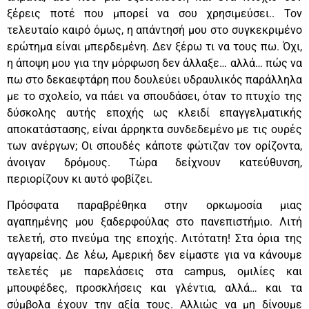
ξέρεις ποτέ που μπορεί να σου χρησιμεύσει.. Τον
τελευταίο καιρό όμως, η απάντησή μου στο συγκεκριμένο
ερώτημα είναι μπερδεμένη. Δεν ξέρω τι να τους πω. Όχι,
η άποψη μου για την μόρφωση δεν άλλαξε… αλλά… πώς να
πω στο δεκαεφτάρη που δουλεύει υδραυλικός παράλληλα
με το σχολείο, να πάει να σπουδάσει, όταν το πτυχίο της
δύσκολης αυτής εποχής ως κλειδί επαγγελματικής
αποκατάστασης, είναι άρρηκτα συνδεδεμένο με τις ουρές
των ανέργων; Οι σπουδές κάποτε φώτιζαν τον ορίζοντα,
άνοιγαν δρόμους. Τώρα δείχνουν κατεύθυνση,
περιορίζουν κι αυτό φοβίζει.
Πρόσφατα παραβρέθηκα στην ορκωμοσία μιας
αγαπημένης μου ξαδερφούλας στο πανεπιστήμιο. Λιτή
τελετή, στο πνεύμα της εποχής. Λιτότατη! Στα όρια της
αγγαρείας. Δε λέω, Αμερική δεν είμαστε για να κάνουμε
τελετές με παρελάσεις στα campus, ομιλίες και
μπουφέδες, προσκλήσεις και γλέντια, αλλά… και τα
σύμβολα έχουν την αξία τους. Αλλιώς να μη δίνουμε